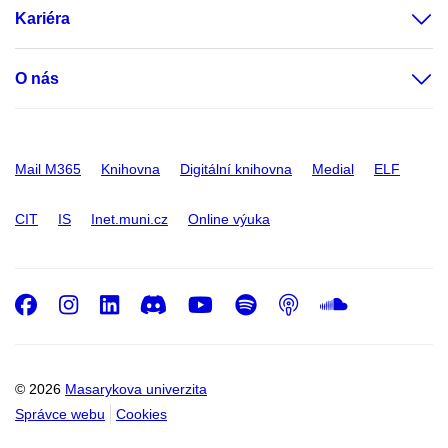
Kariéra
O nás
Mail M365
Knihovna
Digitální knihovna
Medial
ELF
CIT
IS
Inet.muni.cz
Online výuka
Facebook
Instagram
LinkedIn
Discord
Youtube
Spotify
Podcast
SoundC
© 2026
Masarykova univerzita
Správce webu
Cookies