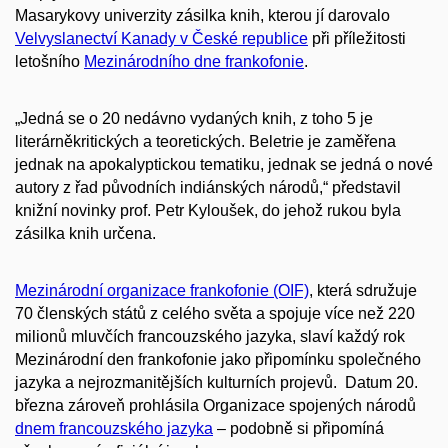
Masarykovy univerzity zásilka knih, kterou jí darovalo
Velvyslanectví Kanady v České republice
při příležitosti
letošního
Mezinárodního dne frankofonie
.
„Jedná se o 20 nedávno vydaných knih, z toho 5 je
literárněkritických a teoretických. Beletrie je zaměřena
jednak na apokalyptickou tematiku, jednak se jedná o nové
autory z řad původních indiánských národů,“ představil
knižní novinky prof. Petr Kyloušek, do jehož rukou byla
zásilka knih určena.
Mezinárodní organizace frankofonie (OIF)
, která sdružuje
70 členských států z celého světa a spojuje více než 220
milionů mluvčích francouzského jazyka, slaví každý rok
Mezinárodní den frankofonie jako připomínku společného
jazyka a nejrozmanitějších kulturních projevů. Datum 20.
března zároveň prohlásila Organizace spojených národů
dnem francouzského jazyka
– podobně si připomíná