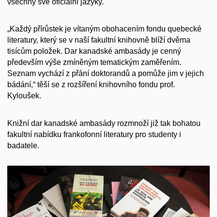
všechny své oficiální jazyky.
„Každý přírůstek je vítaným obohacením fondu quebecké
literatury, který se v naší fakultní knihovně blíží dvěma
tisícům položek. Dar kanadské ambasády je cenný
především výše zmíněným tematickým zaměřením.
Seznam vychází z přání doktorandů a pomůže jim v jejich
bádání,“ těší se z rozšíření knihovního fondu prof.
Kyloušek.
Knižní dar kanadské ambasády rozmnoží již tak bohatou
fakultní nabídku frankofonní literatury pro studenty i
badatele.