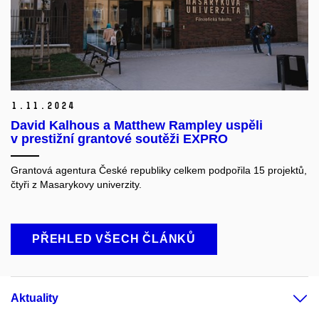
1.
11.
2024
David Kalhous a Matthew Rampley uspěli
v prestižní grantové soutěži EXPRO
Grantová agentura České republiky celkem podpořila 15 projektů,
čtyři z Masarykovy univerzity.
PŘEHLED VŠECH ČLÁNKŮ
Aktuality