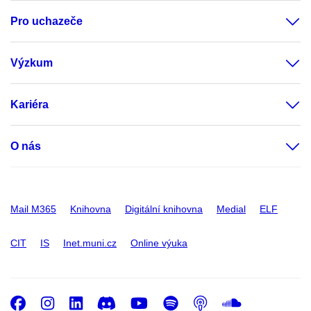
Pro uchazeče
Výzkum
Kariéra
O nás
Mail M365
Knihovna
Digitální knihovna
Medial
ELF
CIT
IS
Inet.muni.cz
Online výuka
Facebook
Instagram
LinkedIn
Discord
Youtube
Spotify
Podcast
SoundC