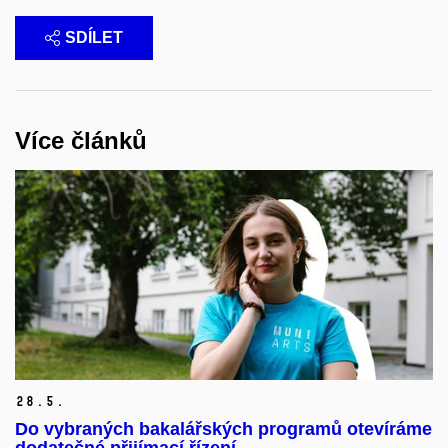
SDÍLET
Více článků
28.
5.
Do vybraných bakalářských programů otevíráme
dodatečné přijímací řízení