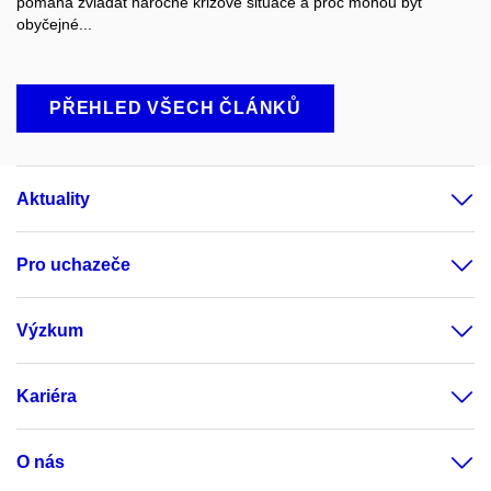
pomáhá zvládat náročné krizové situace a proč mohou být
obyčejné...
PŘEHLED VŠECH ČLÁNKŮ
Aktuality
Pro uchazeče
Výzkum
Kariéra
O nás