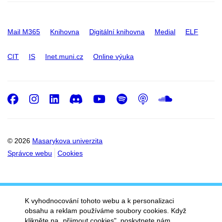
Mail M365
Knihovna
Digitální knihovna
Medial
ELF
CIT
IS
Inet.muni.cz
Online výuka
Facebook
Instagram
LinkedIn
Discord
Youtube
Spotify
Podcast
SoundC
© 2026
Masarykova univerzita
Správce webu
Cookies
K vyhodnocování tohoto webu a k personalizaci
obsahu a reklam používáme soubory cookies. Když
klikněte na „přijmout cookies", poskytnete nám