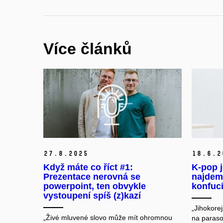
Více článků
27.
8.
2025
18.
6.
2
Když máte co říct #1:
K-pop j
Prezentace nerovná se
najdem
powerpoint, ten obvykle
konfuc
vystoupení spíš (z)kazí
„Jihokore
„Živé mluvené slovo může mít ohromnou
na paraso