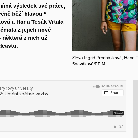
nímá výsledek své práce,
ečně běží hlavou,“
ková a Hana Tesák Vrtala
témata z jejich nové
 některá z nich už
castu.
Zleva Ingrid Procházková, Hana T
Snováková/FF MU
t