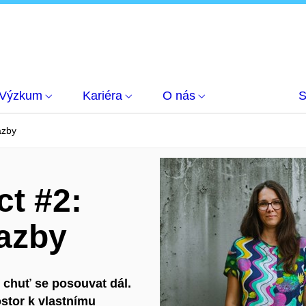
Výzkum
Kariéra
O nás
S
azby
ct #2:
azby
 chuť se posouvat dál.
ostor k vlastnímu