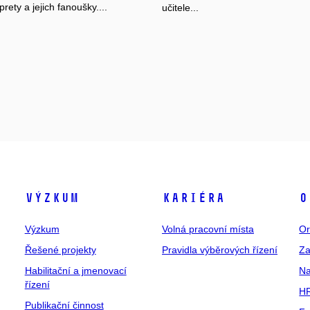
prety a jejich fanoušky....
učitele...
Výzkum
Kariéra
O
Výzkum
Volná pracovní místa
Or
Řešené projekty
Pravidla výběrových řízení
Za
Habilitační a jmenovací
Na
řízení
HR
Publikační činnost