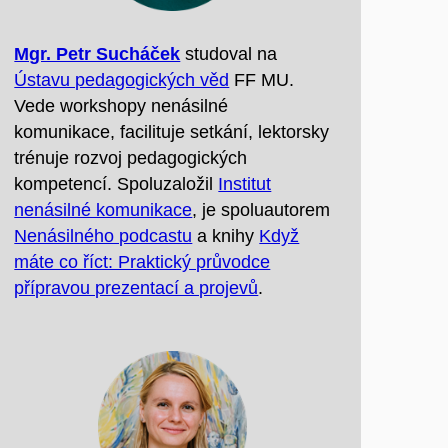
Mgr. Petr Sucháček
studoval na
Ústavu pedagogických věd
FF MU.
Vede workshopy nenásilné
komunikace, facilituje setkání, lektorsky
trénuje rozvoj pedagogických
kompetencí. Spoluzaložil
Institut
nenásilné komunikace
, je spoluautorem
Nenásilného podcastu
a knihy
Když
máte co říct: Praktický průvodce
přípravou prezentací a projevů
.