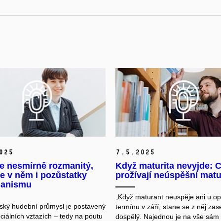
025
7.
5.
2025
e nesmírně rozmanitý,
Když maturita nevyjde: 
e v něm i pozůstatky
prožívají neúspěšní matu
ianismu
„Když maturant neuspěje ani u o
jský hudební průmysl je postavený
termínu v září, stane se z něj zas
ciálních vztazích – tedy na poutu
dospělý. Najednou je na vše sám