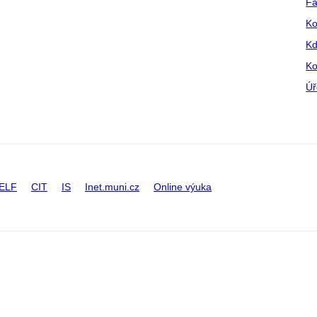
Fa
Ko
Kd
Ko
Úř
ELF
CIT
IS
Inet.muni.cz
Online výuka