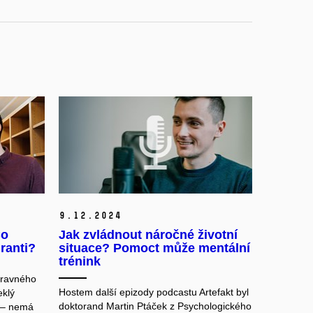
9.
12.
2024
Co
Jak zvládnout náročné životní
ranti?
situace? Pomoct může mentální
trénink
pravného
Hostem další epizody podcastu Artefakt byl
eklý
doktorand Martin Ptáček z Psychologického
 – nemá