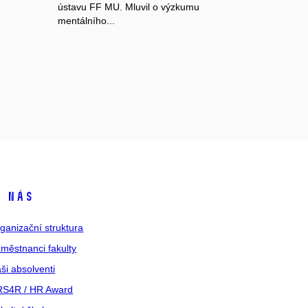
ústavu FF MU. Mluvil o výzkumu
mentálního...
 nás
ganizační struktura
městnanci fakulty
ši absolventi
S4R / HR Award