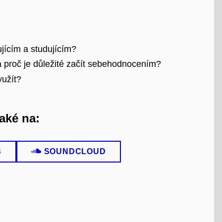
jícím a studujícím?
a proč je důležité začít sebehodnocením?
yužít?
aké na:
S
SOUNDCLOUD