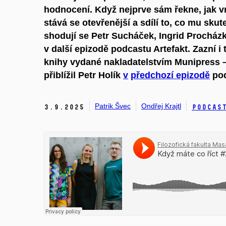
hodnocení. Když nejprve sám řekne, jak v
stává se otevřenější a sdílí to, co mu skut
shodují se Petr Sucháček, Ingrid Procház
v další epizodě podcastu Artefakt. Zazní i 
knihy vydané nakladatelstvím Munipress –
přiblížil Petr Holík
v
předchozí epizodě
pod
Patrik Švec
Ondřej Krajtl
3.
9.
2025
Podcas