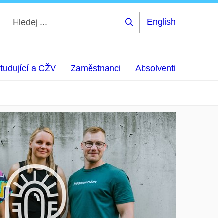
English
Hledej
...
tudující a CŽV
Zaměstnanci
Absolventi