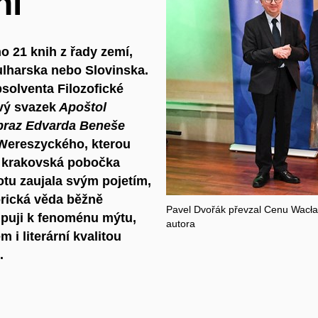
ní
 21 knih z řady zemí,
lharska nebo Slovinska.
solventa Filozofické
vý svazek
Apoštol
braz Edvarda Beneše
Wereszyckého, kterou
a krakovská pobočka
otu zaujala svým pojetím,
orická věda běžně
Pavel Dvořák převzal Cenu Wacła
upuji k fenoménu mýtu,
autora
 literární kvalitou
.