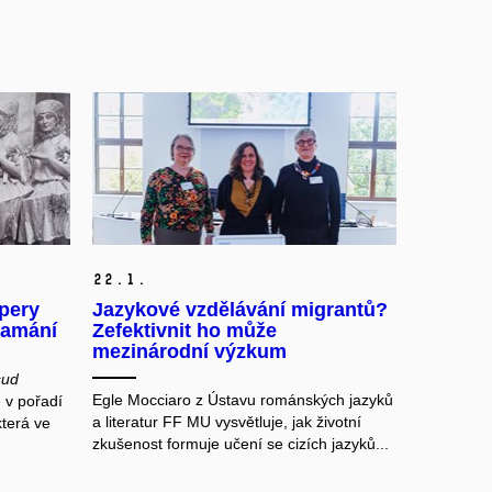
22.
1.
opery
Jazykové vzdělávání migrantů?
lamání
Zefektivnit ho může
mezinárodní výzkum
ud
Egle Mocciaro z Ústavu románských jazyků
e v pořadí
a literatur FF MU vysvětluje, jak životní
která ve
zkušenost formuje učení se cizích jazyků...