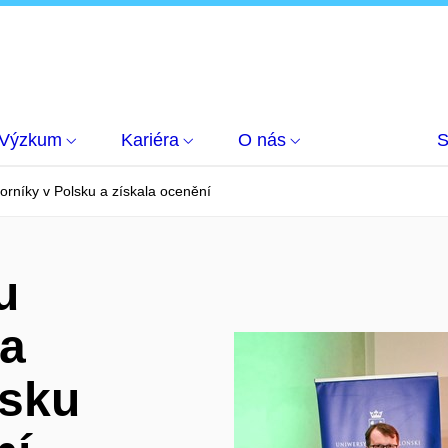
Výzkum
Kariéra
O nás
S
rníky v Polsku a získala ocenění
u
la
lsku