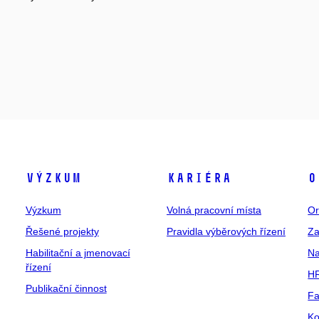
Výzkum
Kariéra
O
Výzkum
Volná pracovní místa
Or
Řešené projekty
Pravidla výběrových řízení
Za
Habilitační a jmenovací
Na
řízení
HR
Publikační činnost
Fa
Ko