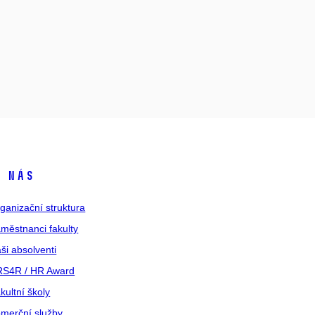
 nás
ganizační struktura
městnanci fakulty
ši absolventi
S4R / HR Award
kultní školy
merční služby