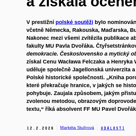
a získala oceně
V prestižní
polské soutěži
bylo nominováno
včetně Německa, Rakouska, Maďarska, Bu
Nakonec mezi všemi zvítězila publikace ab
fakulty MU Pavla Dvořáka. Čtyřsetstránko
demokracie. Československo a mytický o
získal Cenu Wacława Felczaka a Henryka 
uděluje společně Jagellonská univerzita 
Polské historické společnosti. „Kniha por
které překračuje hranice, v jakých se hist
pohybuje. Zaujala způsobem, jakým přist
zvolenou metodou, obrazovým doprovodem i
textu,“ říká absolvent FF MU Pavel Dvořák
Markéta Stulírová
12.
2.
2026
Události