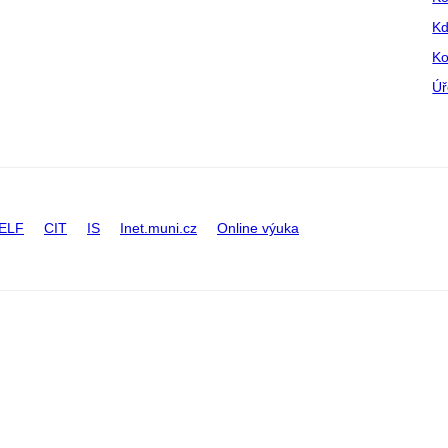
Kd
Ko
Úř
ELF
CIT
IS
Inet.muni.cz
Online výuka