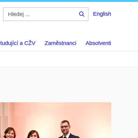
English
Hledej
...
tudující a CŽV
Zaměstnanci
Absolventi