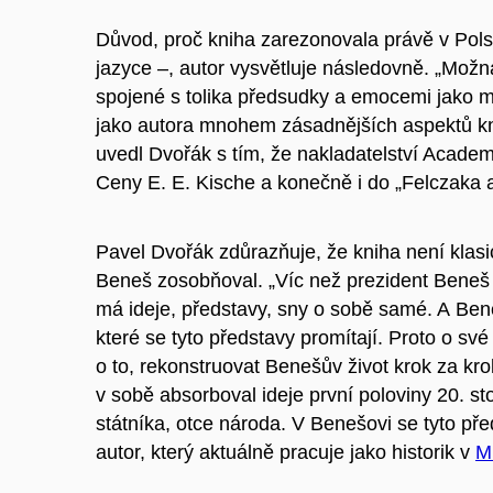
Důvod, proč kniha zarezonovala právě v Polsk
jazyce –, autor vysvětluje následovně. „Možn
spojené s tolika předsudky a emocemi jako my
jako autora mnohem zásadnějších aspektů kn
uvedl Dvořák s tím, že nakladatelství Academi
Ceny E. E. Kische a konečně i do „Felczaka
Pavel Dvořák zdůrazňuje, že kniha není klasic
Beneš zosobňoval. „Víc než prezident Beneš 
má ideje, představy, sny o sobě samé. A Bene
které se tyto představy promítají. Proto o své
o to, rekonstruovat Benešův život krok za kr
v sobě absorboval ideje první poloviny 20. sto
státníka, otce národa. V Benešovi se tyto pře
autor, který aktuálně pracuje jako historik v
M