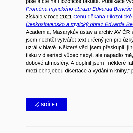
píše a čte na filozofické fakultě. Publikace v
Proměna mytického obrazu Edvarda Beneše v 
získala v roce 2021
Cenu děkana Filozofické
Československo a mytický obraz Edvarda B
Academia, Masarykův ústav a archiv AV ČR a 
jsem nechtěl vytvářet text určený jen pro úzk
uzrál v hlavě. Některé věci jsem přeskupil, ji
tisku v disertaci vůbec nebyl, ale napadlo mě
dobové atmosféry. A doplnil jsem i některé fak
mezi obhajobou disertace a vydáním knihy,“ 
SDÍLET