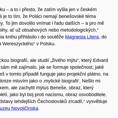
u – a to i přesto, že zatím vyšla jen v českém
á je to tím, že Poláci nemají benešovské téma
. To jim dovolilo vnímat i řadu dalších – a pro mě
ihy, ať už obsahových nebo metodologických,“
a knihu přihlásilo i do soutěže
Magnesia Litera
, do
 a Wereszyckého“ v Polsku.
kou biografií, ale studií „živého mýtu“, který Edvard
sám mě zajímalo, jak se formuje společnost, jaké
š v tomto případě funguje jako projekční plátno, na
 knize mluvím jako o ‚mytické biografii‘. Nešlo mi
okem, ale zachytit mýtus Beneše, obraz, který
letí, jako byl boj proti nacismu, obraz osvoboditele,
dstavy tehdejších Čechoslováků zrcadlí,“ vysvětluje
uzeu Novojičínska
.