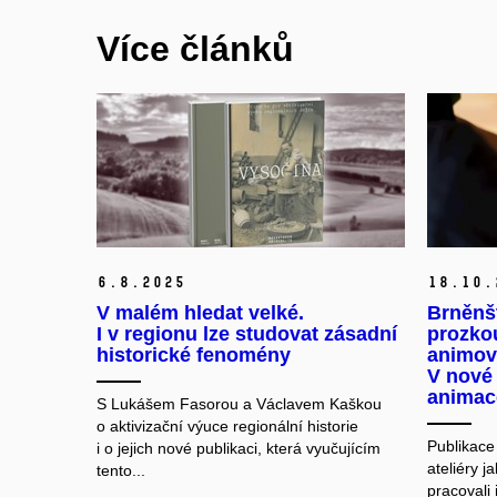
Více článků
6.
8.
2025
18.
10.
V malém hledat velké.
Brněnšt
I v regionu lze studovat zásadní
prozko
historické fenomény
animov
V nové 
animac
S Lukášem Fasorou a Václavem Kaškou
o aktivizační výuce regionální historie
Publikace
i o jejich nové publikaci, která vyučujícím
ateliéry ja
tento...
pracovali 