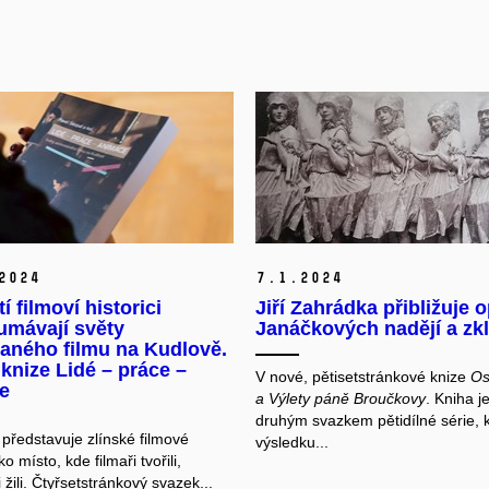
2024
7.
1.
2024
í filmoví historici
Jiří Zahrádka přibližuje 
umávají světy
Janáčkových nadějí a zk
aného filmu na Kudlově.
knize Lidé – práce –
V nové, pětisetstránkové knize
Os
e
a
Výlety páně Broučkovy
. Kniha j
druhým svazkem pětidílné série, 
 představuje zlínské filmové
výsledku...
ko místo, kde filmaři tvořili,
i žili. Čtyřsetstránkový svazek...