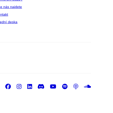
e nás najdete
ntakt
ední deska
Facebook
Instagram
LinkedIn
Discord
Youtube
Spotify
Podcast
Sound