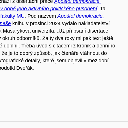
ychází z disertační práce
Apoštol demokracie.
době jeho aktivního politického působení
. Ta
 fakulty MU
. Pod názvem
Apoštol demokracie.
eneše
knihu v prosinci 2024 vydalo nakladatelství
Masarykova univerzita. „Už při psaní disertace
ý okruh odborníků. Za ty dva roky mi pak text ještě
né doplnil. Třeba úvod s citacemi z kronik a denního
, že je to dobrý způsob, jak čtenáře vtáhnout do
tografické detaily, které jsem objevil v mezidobí
podotkl Dvořák.