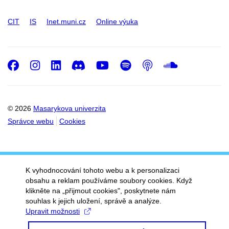
CIT
IS
Inet.muni.cz
Online výuka
Facebook
Instagram
LinkedIn
Discord
Youtube
Spotify
Podcast
SoundC
© 2026
Masarykova univerzita
Správce webu
Cookies
K vyhodnocování tohoto webu a k personalizaci
obsahu a reklam používáme soubory cookies. Když
klikněte na „přijmout cookies", poskytnete nám
souhlas k jejich uložení, správě a analýze.
Upravit možnosti