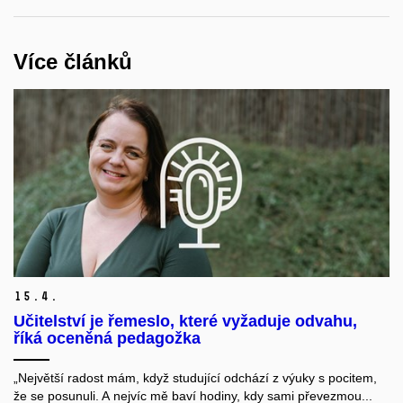
Více článků
15.
4.
Učitelství je řemeslo, které vyžaduje odvahu,
říká oceněná pedagožka
„Největší radost mám, když studující odchází z výuky s pocitem,
že se posunuli. A nejvíc mě baví hodiny, kdy sami převezmou...