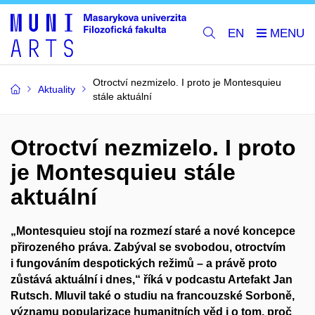
EN
Otroctví nezmizelo. I proto je Montesquieu
Aktuality
stále aktuální
Otroctví nezmizelo. I proto
je Montesquieu stále
aktuální
„Montesquieu stojí na rozmezí staré a nové koncepce
přirozeného práva. Zabýval se svobodou, otroctvím
i fungováním despotických režimů – a právě proto
zůstává aktuální i dnes,“ říká v podcastu Artefakt Jan
Rutsch. Mluvil také o studiu na francouzské Sorboně,
významu popularizace humanitních věd i o tom, proč