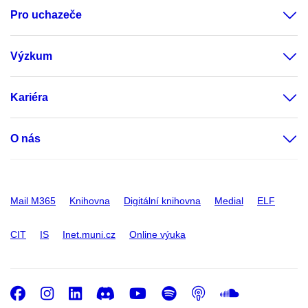
Pro uchazeče
Výzkum
Kariéra
O nás
Mail M365
Knihovna
Digitální knihovna
Medial
ELF
CIT
IS
Inet.muni.cz
Online výuka
Facebook
Instagram
LinkedIn
Discord
Youtube
Spotify
Podcast
SoundC