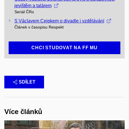
jevištěm a talárem
Seriál ČRo
S Václavem Cejpkem o divadle i vzdělávání
Článek v časopisu Respekt
CHCI STUDOVAT NA FF MU
SDÍLET
Více článků