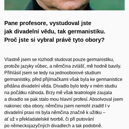
Pane profesore, vystudoval jste
jak divadelní vědu, tak germanistiku.
Proč jste si vybral právě tyto obory?
Vlastně jsem se rozhodl studovat pouze germanistiku,
protože jazyky vůbec, a němčina zvlášť, mě hodně bavily.
Přihlásil jsem se tedy na jednooborové studium
germanistiky, před přijímačkami však byla ke germanistice
přidána divadelní věda. Divadlo bylo tedy v mém studiu
na počátku náhoda. Brzy mě však teatrologie zaujala
a divadlo se pak stalo mou hlavní profesí. Absolvoval jsem
nakonec oba obory, němčinu jsem nemohl zradit! I v
divadelní praxi mi byla němčina značně k užitku –
ať už v překladatelské tvorbě, či při putování
po německojazyčných divadlech a tak podobně.