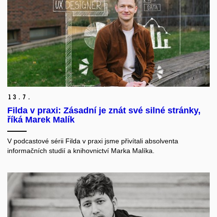
13.
7.
Filda v praxi: Zásadní je znát své silné stránky,
říká Marek Malík
V podcastové sérii Filda v praxi jsme přivítali absolventa
informačních studií a knihovnictví Marka Malíka.