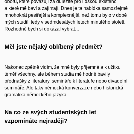
oborů, které považuji za důležité pro lidskou existenci
a které mě baví a zajímají. Dnes je ta nabídka samozřejmě
mnohokrát pestřejší a komplexnější, než tomu bylo v době
mých studií, tedy v sedmdesátých letech minulého století.
Rozhodně bych si dokázal vybrat…
Měl jste nějaký oblíbený předmět?
Nakonec zpětně vidím, že mně byly příjemné a k užitku
téměř všechny, ale během studia mě hodně bavily
přednášky z literatury, semináře k literatuře nebo divadelní
semináře. Ale taky německá konverzace nebo historická
gramatika německého jazyka.
Na co ze svých studentských let
vzpomínáte nejraději?