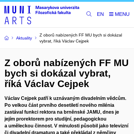
EN
Z oborů nabízených FF MU bych si dokázal
Aktuality
vybrat, říká Václav Cejpek
Z oborů nabízených FF MU
bych si dokázal vybrat,
říká Václav Cejpek
Václav Cejpek patří k uznávaným divadelním vědcům.
Po velkou část prvního desetiletí nového milénia
zastával funkci rektora na brněnské JAMU, dnes je
jejím prorektorem pro studijní, pedagogickou
a uměleckou činnost. V minulosti působil jako televizní
či divadelní dramaturg a také překládal z němčiny