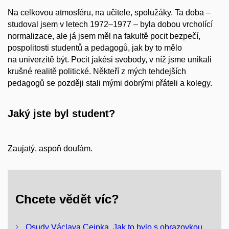
Na celkovou atmosféru, na učitele, spolužáky. Ta doba –
studoval jsem v letech 1972–1977 – byla dobou vrcholící
normalizace, ale já jsem měl na fakultě pocit bezpečí,
pospolitosti studentů a pedagogů, jak by to mělo
na univerzitě být. Pocit jakési svobody, v níž jsme unikali
krušné realitě politické. Někteří z mých tehdejších
pedagogů se později stali mými dobrými přáteli a kolegy.
Jaký jste byl student?
Zaujatý, aspoň doufám.
Chcete vědět víc?
Osudy Václava Cejpka. Jak to bylo s obrazovkou,