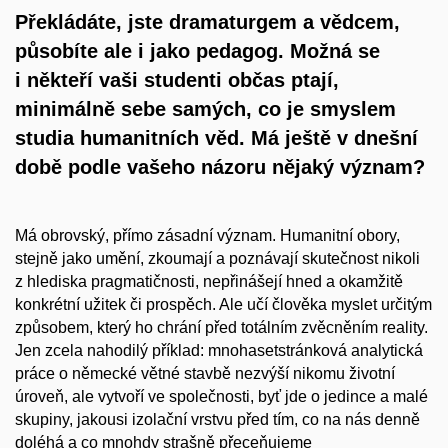
Překládáte, jste dramaturgem a vědcem,
působíte ale i jako pedagog. Možná se
i někteří vaši studenti občas ptají,
minimálně sebe samých, co je smyslem
studia humanitních věd. Má ještě v dnešní
době podle vašeho názoru nějaký význam?
Má obrovský, přímo zásadní význam. Humanitní obory,
stejně jako umění, zkoumají a poznávají skutečnost nikoli
z hlediska pragmatičnosti, nepřinášejí hned a okamžitě
konkrétní užitek či prospěch. Ale učí člověka myslet určitým
způsobem, který ho chrání před totálním zvěcněním reality.
Jen zcela nahodilý příklad: mnohasetstránková analytická
práce o německé větné stavbě nezvýší nikomu životní
úroveň, ale vytvoří ve společnosti, byť jde o jedince a malé
skupiny, jakousi izolační vrstvu před tím, co na nás denně
doléhá a co mnohdy strašně přeceňujeme