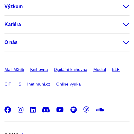
Výzkum
Kariéra
O nás
Mail M365
Knihovna
Digitální knihovna
Medial
ELF
CIT
IS
Inet.muni.cz
Online výuka
Facebook
Instagram
LinkedIn
Discord
Youtube
Spotify
Podcast
SoundC