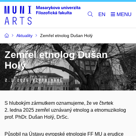
EN
Aktuality
Zemřel etnolog Dušan Holý
Zemřel etnolog Dušan
Holý
2.
1.
2025
Vzpomínáme
S hlubokým zármutkem oznamujeme, že ve čtvrtek
2. ledna 2025 zemřel uznávaný etnolog a etnomuzikolog
prof. PhDr. Dušan Holý, DrSc.
Působil na Ústavu evropské etnologie FF MU a erudice