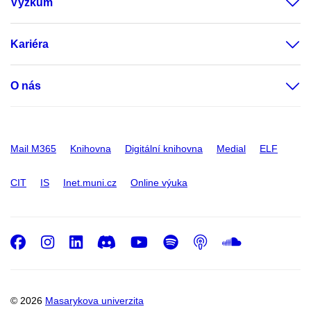
Výzkum
Kariéra
O nás
Mail M365
Knihovna
Digitální knihovna
Medial
ELF
CIT
IS
Inet.muni.cz
Online výuka
Facebook
Instagram
LinkedIn
Discord
Youtube
Spotify
Podcast
SoundC
© 2026
Masarykova univerzita