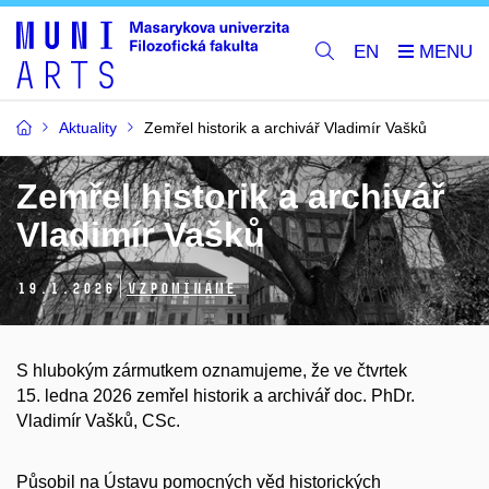
EN
Aktuality
Zemřel historik a archivář Vladimír Vašků
Zemřel historik a archivář
Vladimír Vašků
19.
1.
2026
Vzpomínáme
S hlubokým zármutkem oznamujeme, že ve čtvrtek
15. ledna 2026 zemřel historik a archivář doc. PhDr.
Vladimír Vašků, CSc.
Působil na Ústavu pomocných věd historických