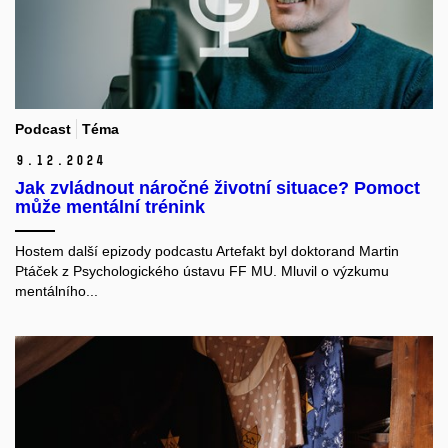
Podcast
Téma
9.
12.
2024
Jak zvládnout náročné životní situace? Pomoct
může mentální trénink
Hostem další epizody podcastu Artefakt byl doktorand Martin
Ptáček z Psychologického ústavu FF MU. Mluvil o výzkumu
mentálního...