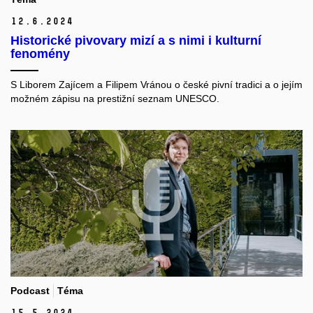
12.
6.
2024
Historické pivovary mizí a s nimi i kulturní
fenomény
S Liborem Zajícem a Filipem Vránou o české pivní tradici a o jejím
možném zápisu na prestižní seznam UNESCO.
Podcast
Téma
15.
5.
2024