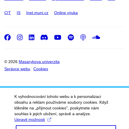
CIT
IS
Inet.muni.cz
Online výuka
Facebook
Instagram
LinkedIn
Discord
Youtube
Spotify
Podcast
SoundC
© 2026
Masarykova univerzita
Správce webu
Cookies
K vyhodnocování tohoto webu a k personalizaci
obsahu a reklam používáme soubory cookies. Když
klikněte na „přijmout cookies", poskytnete nám
souhlas k jejich uložení, správě a analýze.
Upravit možnosti