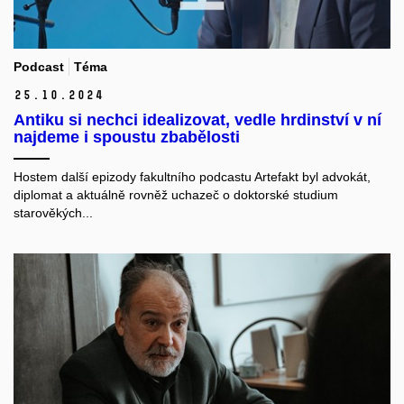
Podcast
Téma
25.
10.
2024
Antiku si nechci idealizovat, vedle hrdinství v ní
najdeme i spoustu zbabělosti
Hostem další epizody fakultního podcastu Artefakt byl advokát,
diplomat a aktuálně rovněž uchazeč o doktorské studium
starověkých...