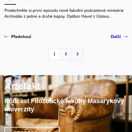
Poslechněte si první epizodu nové fakultní podcastové minisérie
Archiválie z jedné a druhé kapsy. Dalibor Havel z Ústavu...
Předchozí
Další
1
2
3
Artefakt
Podcast Filozofické fakulty Masarykovy
univerzity