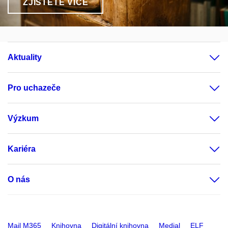
ZJISTĚTE VÍCE
Aktuality
Pro uchazeče
Výzkum
Kariéra
O nás
Mail M365
Knihovna
Digitální knihovna
Medial
ELF