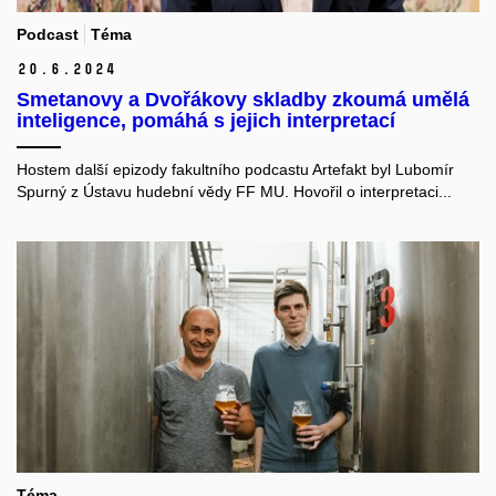
Podcast
Téma
20.
6.
2024
Smetanovy a Dvořákovy skladby zkoumá umělá
inteligence, pomáhá s jejich interpretací
Hostem další epizody fakultního podcastu Artefakt byl Lubomír
Spurný z Ústavu hudební vědy FF MU. Hovořil o interpretaci...
Téma