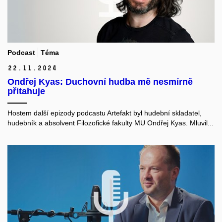
Podcast
Téma
22.
11.
2024
Ondřej Kyas: Duchovní hudba mě nesmírně
přitahuje
Hostem další epizody podcastu Artefakt byl hudební skladatel,
hudebník a absolvent Filozofické fakulty MU Ondřej Kyas. Mluvil...