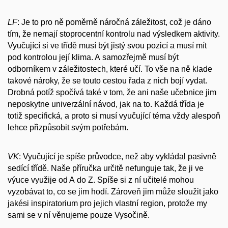
LF
: Je to pro ně poměrně náročná záležitost, což je dáno
tím, že nemají stoprocentní kontrolu nad výsledkem aktivity.
Vyučující si ve třídě musí být jistý svou pozicí a musí mít
pod kontrolou její klima. A samozřejmě musí být
odborníkem v záležitostech, které učí. To vše na ně klade
takové nároky, že se touto cestou řada z nich bojí vydat.
Drobná potíž spočívá také v tom, že ani naše učebnice jim
neposkytne univerzální návod, jak na to. Každá třída je
totiž specifická, a proto si musí vyučující téma vždy alespoň
lehce přizpůsobit svým potřebám.
VK
: Vyučující je spíše průvodce, než aby vykládal pasivně
sedící třídě. Naše příručka určitě nefunguje tak, že ji ve
výuce využije od A do Z. Spíše si z ní učitelé mohou
vyzobávat to, co se jim hodí. Zároveň jim může sloužit jako
jakési inspiratorium pro jejich vlastní region, protože my
sami se v ní věnujeme pouze Vysočině.