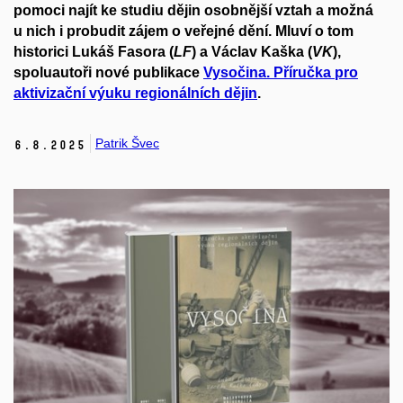
pomoci najít ke studiu dějin osobnější vztah a možná
u nich i probudit zájem o veřejné dění. Mluví o tom
historici Lukáš Fasora (
LF
) a Václav Kaška (
VK
),
spoluautoři nové publikace
Vysočina. Příručka pro
aktivizační výuku regionálních dějin
.
Patrik Švec
6.
8.
2025