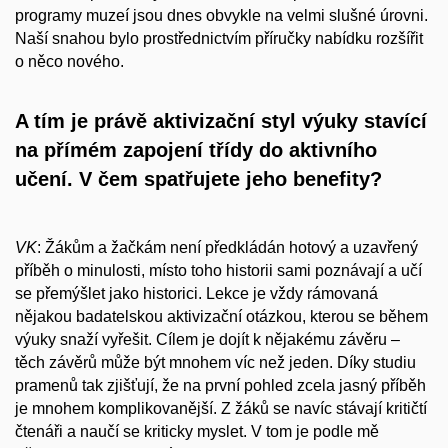
programy muzeí jsou dnes obvykle na velmi slušné úrovni.
Naší snahou bylo prostřednictvím příručky nabídku rozšířit
o něco nového.
A tím je právě aktivizační styl výuky stavící
na přímém zapojení třídy do aktivního
učení. V čem spatřujete jeho benefity?
VK
: Žákům a žačkám není předkládán hotový a uzavřený
příběh o minulosti, místo toho historii sami poznávají a učí
se přemýšlet jako historici. Lekce je vždy rámovaná
nějakou badatelskou aktivizační otázkou, kterou se během
výuky snaží vyřešit. Cílem je dojít k nějakému závěru –
těch závěrů může být mnohem víc než jeden. Díky studiu
pramenů tak zjišťují, že na první pohled zcela jasný příběh
je mnohem komplikovanější. Z žáků se navíc stávají kritičtí
čtenáři a naučí se kriticky myslet. V tom je podle mě