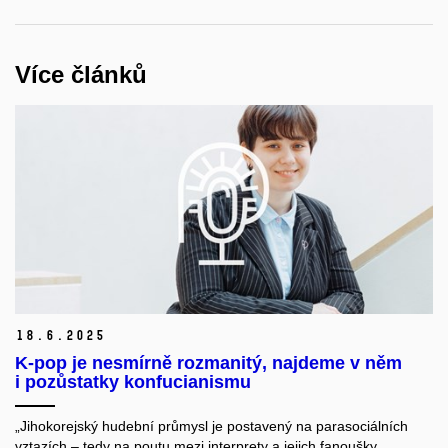
Více článků
18.
6.
2025
K-pop je nesmírně rozmanitý, najdeme v něm
i pozůstatky konfucianismu
„Jihokorejský hudební průmysl je postavený na parasociálních
vztazích – tedy na poutu mezi interprety a jejich fanoušky.