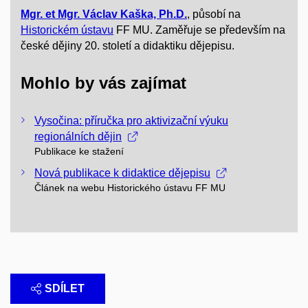
Mgr. et Mgr. Václav Kaška, Ph.D.
, působí na
Historickém ústavu
FF MU. Zaměřuje se především na
české dějiny 20. století a didaktiku dějepisu.
Mohlo by vás zajímat
Vysočina: příručka pro aktivizační výuku
regionálních dějin
Publikace ke stažení
Nová publikace k didaktice dějepisu
Článek na webu Historického ústavu FF MU
SDÍLET