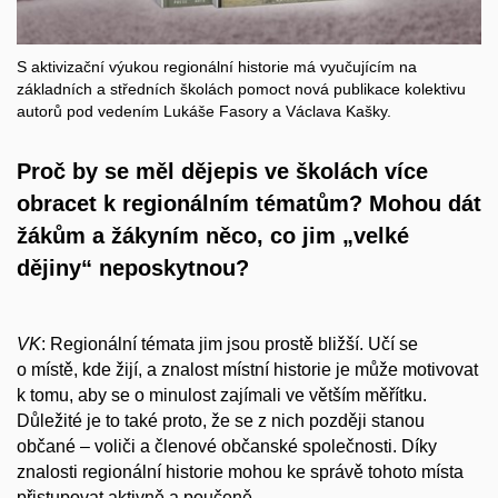
S aktivizační výukou regionální historie má vyučujícím na
základních a středních školách pomoct nová publikace kolektivu
autorů pod vedením Lukáše Fasory a Václava Kašky.
Proč by se měl dějepis ve školách více
obracet k
regionálním tématům? Mohou dát
žákům a
žákyním něco, co jim „velké
dějiny“ neposkytnou?
VK
: Regionální témata jim jsou prostě bližší. Učí se
o místě, kde žijí, a znalost místní historie je může motivovat
k tomu, aby se o minulost zajímali ve větším měřítku.
Důležité je to také proto, že se z nich později stanou
občané – voliči a členové občanské společnosti. Díky
znalosti regionální historie mohou ke správě tohoto místa
přistupovat aktivně a poučeně.