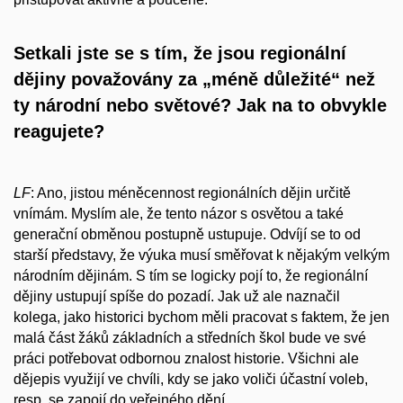
Setkali jste se s tím, že jsou regionální
dějiny považovány za „méně důležité“ než
ty národní nebo světové? Jak na to obvykle
reagujete?
LF
: Ano, jistou méněcennost regionálních dějin určitě
vnímám. Myslím ale, že tento názor s osvětou a také
generační obměnou postupně ustupuje. Odvíjí se to od
starší představy, že výuka musí směřovat k nějakým velkým
národním dějinám. S tím se logicky pojí to, že regionální
dějiny ustupují spíše do pozadí. Jak už ale naznačil
kolega, jako historici bychom měli pracovat s faktem, že jen
malá část žáků základních a středních škol bude ve své
práci potřebovat odbornou znalost historie. Všichni ale
dějepis využijí ve chvíli, kdy se jako voliči účastní voleb,
resp. se zapojí do veřejného dění.