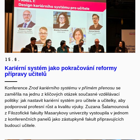
15.
6.
Kariérní systém jako pokračování reformy
přípravy učitelů
Konference
Zrod kariérního systému v přímém přenosu
se
zaměřila na jednu z klíčových otázek současné vzdělávací
politiky: jak nastavit kariérní systém pro učitele a učitelky, aby
podporoval profesní růst a kvalitu výuky. Zuzana Šalamounová
z Filozofické fakulty Masarykovy univerzity vystoupila v jednom
z konferenčních panelů jako zástupkyně fakult připravujících
budoucí učitele.