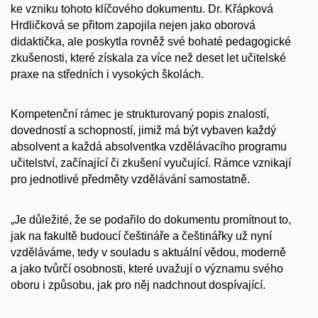
ke vzniku tohoto klíčového dokumentu. Dr. Křápková
Hrdličková se přitom zapojila nejen jako oborová
didaktička, ale poskytla rovněž své bohaté pedagogické
zkušenosti, které získala za více než deset let učitelské
praxe na středních i vysokých školách.
Kompetenční rámec je strukturovaný popis znalostí,
dovedností a schopností, jimiž má být vybaven každý
absolvent a každá absolventka vzdělávacího programu
učitelství, začínající či zkušení vyučující. Rámce vznikají
pro jednotlivé předměty vzdělávání samostatně.
„Je důležité, že se podařilo do dokumentu promítnout to,
jak na fakultě budoucí češtináře a češtinářky už nyní
vzděláváme, tedy v souladu s aktuální vědou, moderně
a jako tvůrčí osobnosti, které uvažují o významu svého
oboru i způsobu, jak pro něj nadchnout dospívající.