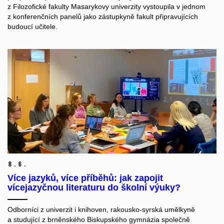
z Filozofické fakulty Masarykovy univerzity vystoupila v jednom
z konferenčních panelů jako zástupkyně fakult připravujících
budoucí učitele.
8.
6.
Více jazyků, více příběhů: jak zapojit
vícejazyčnou literaturu do školní výuky?
Odborníci z univerzit i knihoven, rakousko-syrská umělkyně
a studující z brněnského Biskupského gymnázia společně