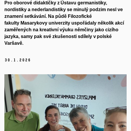
Pro oborové didaktičky z Ústavu germanistiky,
nordistiky a
nederlandistiky
se minulý podzim nesl ve
znamení setkávání. Na půdě
F
ilozofické
fakulty
Masarykovy univerzity
uspořádaly několik akcí
zaměřených na kreativní výuku němčiny jako cizího
jazyka
, samy pak své zkušenosti sdílely v polské
Varšavě.
30.
1.
2026