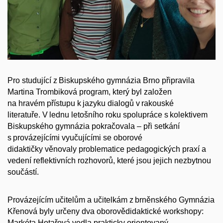
Pro studující z Biskupského gymnázia Brno připravila
Martina Trombiková program, který byl založen
na hravém přístupu k jazyku dialogů v rakouské
literatuře. V lednu letošního roku spolupráce s kolektivem
Biskupského gymnázia pokračovala – při setkání
s provázejícími vyučujícími se oborové
didaktičky věnovaly problematice pedagogických praxí a
vedení reflektivních rozhovorů, které jsou jejich nezbytnou
součástí.
Provázejícím učitelům a učitelkám z brněnského Gymnázia
Křenová byly určeny dva oborovědidaktické workshopy:
Markéta Hotařová vedla prakticky orientovaný