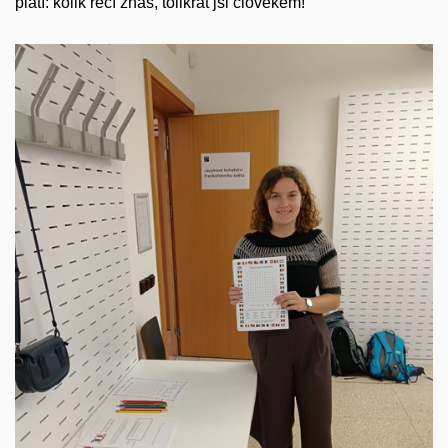
platí: kolik řečí znáš, tolikrát jsi člověkem!