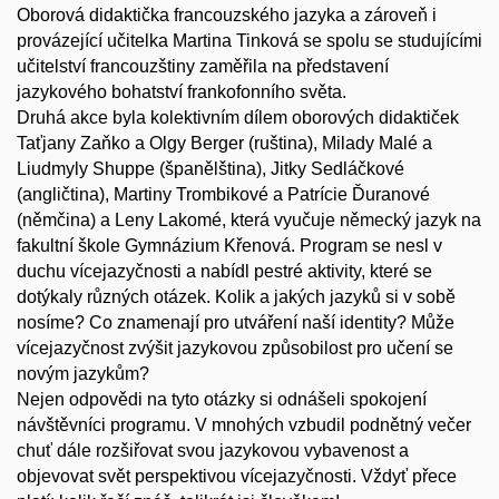
Oborová didaktička francouzského jazyka a zároveň i
provázející učitelka Martina Tinková se spolu se studujícími
učitelství francouzštiny zaměřila na představení
jazykového bohatství frankofonního světa.
Druhá akce byla kolektivním dílem oborových didaktiček
Taťjany Zaňko a Olgy Berger (ruština), Milady Malé a
Liudmyly Shuppe (španělština), Jitky Sedláčkové
(angličtina), Martiny Trombikové a Patrície Ďuranové
(němčina) a Leny Lakomé, která vyučuje německý jazyk na
fakultní škole Gymnázium Křenová. Program se nesl v
duchu vícejazyčnosti a nabídl pestré aktivity, které se
dotýkaly různých otázek. Kolik a jakých jazyků si v sobě
nosíme? Co znamenají pro utváření naší identity? Může
vícejazyčnost zvýšit jazykovou způsobilost pro učení se
novým jazykům?
Nejen odpovědi na tyto otázky si odnášeli spokojení
návštěvníci programu. V mnohých vzbudil podnětný večer
chuť dále rozšiřovat svou jazykovou vybavenost a
objevovat svět perspektivou vícejazyčnosti. Vždyť přece