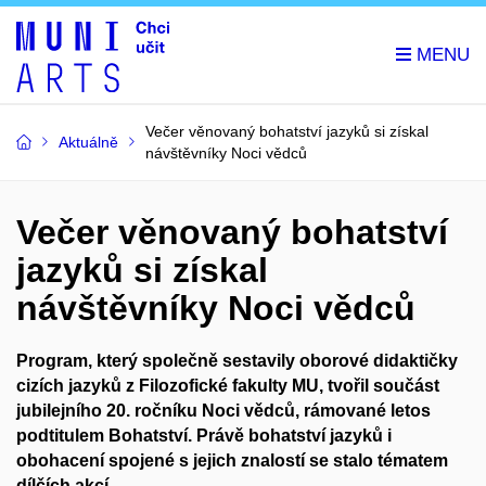
Večer věnovaný bohatství jazyků si získal
Aktuálně
návštěvníky Noci vědců
Večer věnovaný bohatství
jazyků si získal
návštěvníky Noci vědců
Program, který společně sestavily oborové didaktičky
cizích jazyků z Filozofické fakulty MU, tvořil součást
jubilejního 20. ročníku Noci vědců, rámované letos
podtitulem Bohatství. Právě bohatství jazyků i
obohacení spojené s jejich znalostí se stalo tématem
dílčích akcí.