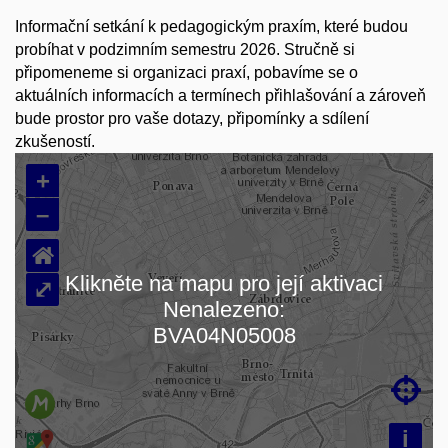
Informační setkání k pedagogickým praxím, které budou
probíhat v podzimním semestru 2026. Stručně si
připomeneme si organizaci praxí, pobavíme se o
aktuálních informacích a termínech přihlašování a zároveň
bude prostor pro vaše dotazy, připomínky a sdílení
zkušeností.
+
–
⌂
Klikněte na mapu pro její aktivaci
⤢
Nenalezeno:
Načítám mapu…
BVA04N05008

i