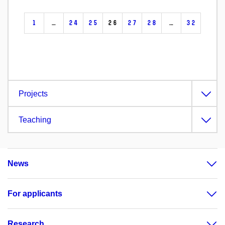
1
…
24
25
26
27
28
…
32
Projects
Teaching
News
For applicants
Research