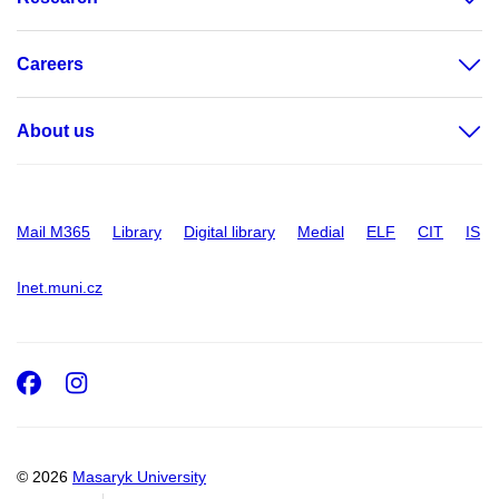
Careers
About us
Mail M365
Library
Digital library
Medial
ELF
CIT
IS
Inet.muni.cz
Facebook
Instagram
© 2026
Masaryk University