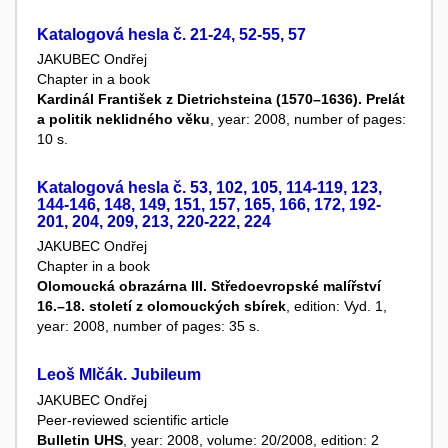
Katalogová hesla č. 21-24, 52-55, 57
JAKUBEC Ondřej
Chapter in a book
Kardinál František z Dietrichsteina (1570–1636). Prelát
a politik neklidného věku
, year: 2008, number of pages:
10 s.
Katalogová hesla č. 53, 102, 105, 114-119, 123,
144-146, 148, 149, 151, 157, 165, 166, 172, 192-
201, 204, 209, 213, 220-222, 224
JAKUBEC Ondřej
Chapter in a book
Olomoucká obrazárna III. Středoevropské malířství
16.–18. století z olomouckých sbírek
, edition: Vyd. 1,
year: 2008, number of pages: 35 s.
Leoš Mlčák. Jubileum
JAKUBEC Ondřej
Peer-reviewed scientific article
Bulletin UHS
, year: 2008, volume: 20/2008, edition: 2