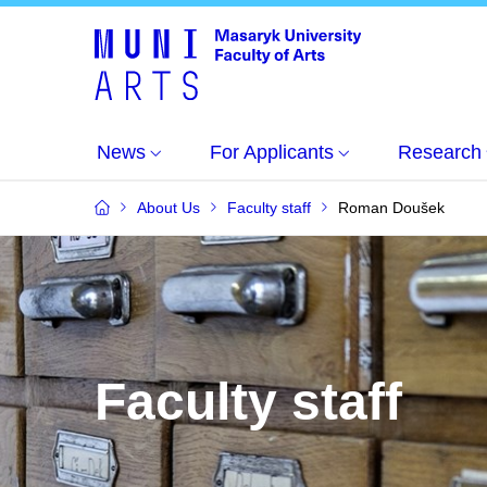
News
For Applicants
Research
About Us
Faculty staff
Roman Doušek
Faculty staff