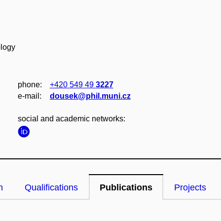
ology
phone:
+420 549 49
3227
e‑mail:
dousek@phil.muni.cz
social and academic networks:
n
Qualifications
Publications
Projects