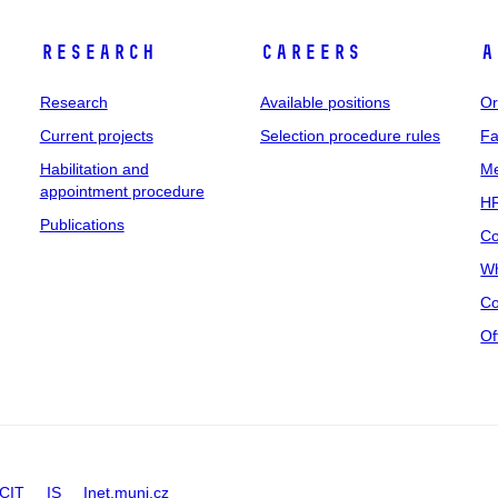
Research
Careers
A
Research
Available positions
Or
Current projects
Selection procedure rules
Fa
Habilitation and
Me
appointment procedure
HR
Publications
Co
Wh
Co
Of
CIT
IS
Inet.muni.cz