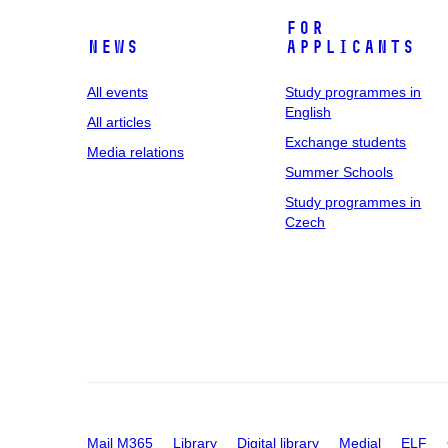
For
News
applicants
All events
Study programmes in
English
All articles
Exchange students
Media relations
Summer Schools
Study programmes in
Czech
Mail M365
Library
Digital library
Medial
ELF