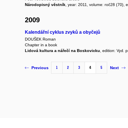
Národopisný věstník
, year: 2011, volume: roč28 (70), ed
2009
Kalendářní cyklus zvyků a obyčejů
DOUŠEK Roman
Chapter in a book
Lidová kultura a nářečí na Boskovicku
, edition: Vyd.
1
2
3
4
5
Previous
Next