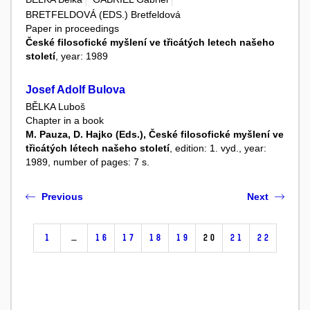
BRETFELDOVÁ (EDS.) Bretfeldová
Paper in proceedings
České filosofické myšlení ve třicátých letech našeho
století
, year: 1989
Josef Adolf Bulova
BĚLKA Luboš
Chapter in a book
M. Pauza, D. Hajko (Eds.), České filosofické myšlení ve
třicátých létech našeho století
, edition: 1. vyd., year:
1989, number of pages: 7 s.
Previous
Next
1
…
16
17
18
19
20
21
22