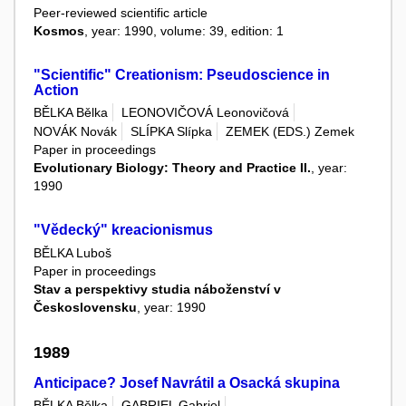
Peer-reviewed scientific article
Kosmos
, year: 1990, volume: 39, edition: 1
"Scientific" Creationism: Pseudoscience in
Action
BĚLKA Bělka
LEONOVIČOVÁ Leonovičová
NOVÁK Novák
SLÍPKA Slípka
ZEMEK (EDS.) Zemek
Paper in proceedings
Evolutionary Biology: Theory and Practice II.
, year:
1990
"Vědecký" kreacionismus
BĚLKA Luboš
Paper in proceedings
Stav a perspektivy studia náboženství v
Československu
, year: 1990
1989
Anticipace? Josef Navrátil a Osacká skupina
BĚLKA Bělka
GABRIEL Gabriel