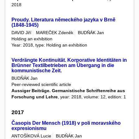
2018
Proudy. Literatura německého jazyka v Brně
(1848-1945)
DAVID Jiří
MAREČEK Zdeněk
BUDŇÁK Jan
Holding an exhibition
Year: 2018, type: Holding an exhibition
Verdrängte Kontinuität. Korporative Identitäten in
Brünner Textilbetrieben am Übergang in die
kommunistische Zeit.
BUDŇÁK Jan
Peer-reviewed scientific article
Aussiger Beiträge. Germanistische Schriftenreihe aus
Forschung und Lehre
, year: 2018, volume: 12, edition: 1
2017
Časopis Der Mensch (1918) v poli moravského
expresionismu
ANTOŠÍKOVÁ Lucie
BUDŇÁK Jan