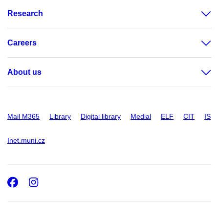
Research
Careers
About us
Mail M365
Library
Digital library
Medial
ELF
CIT
IS
Inet.muni.cz
Facebook
Instagram