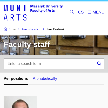
CS
Faculty staff
Jan Budňák
Faculty staff
Enter
a
Sea
search
term
Per positions
Alphabetically