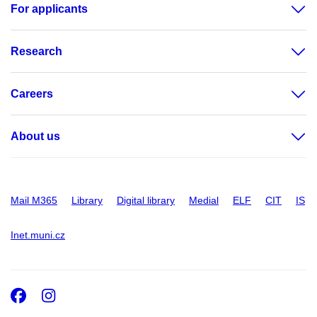
For applicants
Research
Careers
About us
Mail M365
Library
Digital library
Medial
ELF
CIT
IS
Inet.muni.cz
Facebook
Instagram