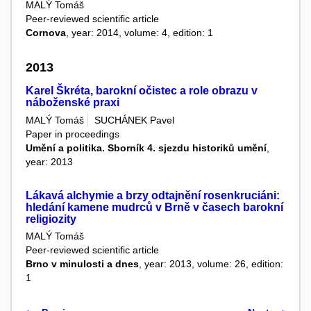
MALÝ Tomáš
Peer-reviewed scientific article
Cornova
, year: 2014, volume: 4, edition: 1
2013
Karel Škréta, barokní očistec a role obrazu v
náboženské praxi
MALÝ Tomáš
SUCHÁNEK Pavel
Paper in proceedings
Umění a politika. Sborník 4. sjezdu historiků umění
,
year: 2013
Lákavá alchymie a brzy odtajnění rosenkruciáni:
hledání kamene mudrců v Brně v časech barokní
religiozity
MALÝ Tomáš
Peer-reviewed scientific article
Brno v minulosti a dnes
, year: 2013, volume: 26, edition:
1