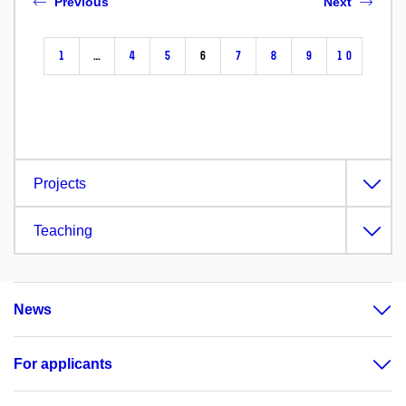
Previous
Next
1
…
4
5
6
7
8
9
10
Projects
Teaching
News
For applicants