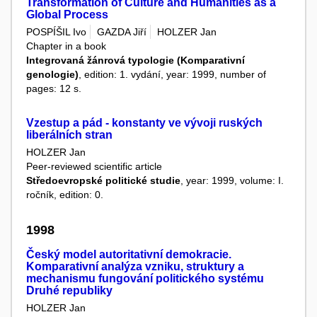
Transformation of Culture and Humanities as a
Global Process
POSPÍŠIL Ivo
GAZDA Jiří
HOLZER Jan
Chapter in a book
Integrovaná žánrová typologie (Komparativní
genologie)
, edition: 1. vydání, year: 1999, number of
pages: 12 s.
Vzestup a pád - konstanty ve vývoji ruských
liberálních stran
HOLZER Jan
Peer-reviewed scientific article
Středoevropské politické studie
, year: 1999, volume: I.
ročník, edition: 0.
1998
Český model autoritativní demokracie.
Komparativní analýza vzniku, struktury a
mechanismu fungování politického systému
Druhé republiky
HOLZER Jan