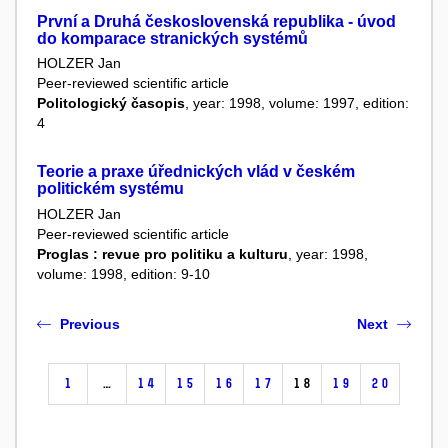
První a Druhá československá republika - úvod
do komparace stranických systémů
HOLZER Jan
Peer-reviewed scientific article
Politologický časopis
, year: 1998, volume: 1997, edition:
4
Teorie a praxe úřednických vlád v českém
politickém systému
HOLZER Jan
Peer-reviewed scientific article
Proglas : revue pro politiku a kulturu
, year: 1998,
volume: 1998, edition: 9-10
Previous
Next
1
…
14
15
16
17
18
19
20