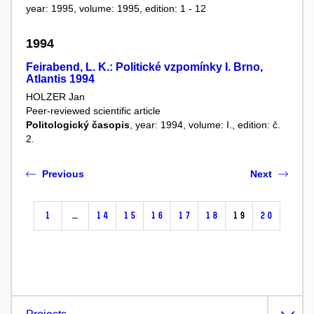
year: 1995, volume: 1995, edition: 1 - 12
1994
Feirabend, L. K.: Politické vzpomínky I. Brno,
Atlantis 1994
HOLZER Jan
Peer-reviewed scientific article
Politologický časopis
, year: 1994, volume: I., edition: č.
2.
Previous
Next
1
…
14
15
16
17
18
19
20