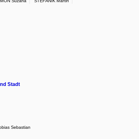
IMON Suzana
ŠTEFÁNIK Martin
und Stadt
obias Sebastian