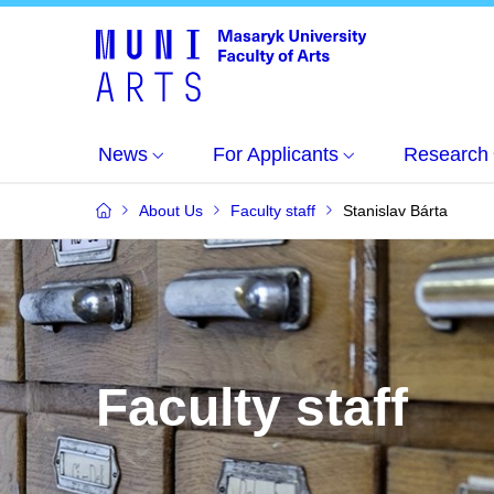
News
For Applicants
Research
About Us
Faculty staff
Stanislav Bárta
Faculty staff