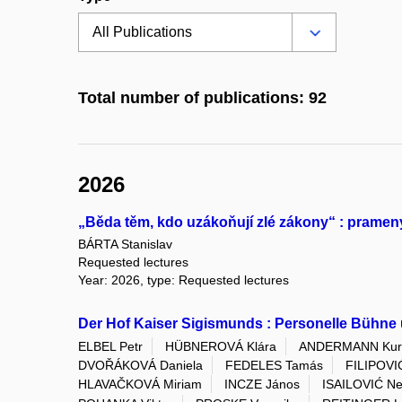
Total number of publications: 92
2026
„Běda těm, kdo uzákoňují zlé zákony“ : pramen
BÁRTA Stanislav
Requested lectures
Year: 2026, type: Requested lectures
Der Hof Kaiser Sigismunds : Personelle Bühne 
ELBEL Petr
HÜBNEROVÁ Klára
ANDERMANN Kur
DVOŘÁKOVÁ Daniela
FEDELES Tamás
FILIPOVI
HLAVAČKOVÁ Miriam
INCZE János
ISAILOVIĆ N