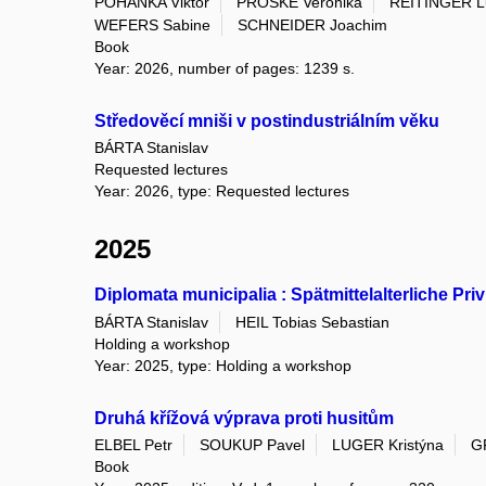
POHANKA Viktor
PROSKE Veronika
REITINGER L
WEFERS Sabine
SCHNEIDER Joachim
Book
Year: 2026, number of pages: 1239 s.
Středověcí mniši v postindustriálním věku
BÁRTA Stanislav
Requested lectures
Year: 2026, type: Requested lectures
2025
Diplomata municipalia : Spätmittelalterliche Pr
BÁRTA Stanislav
HEIL Tobias Sebastian
Holding a workshop
Year: 2025, type: Holding a workshop
Druhá křížová výprava proti husitům
ELBEL Petr
SOUKUP Pavel
LUGER Kristýna
G
Book