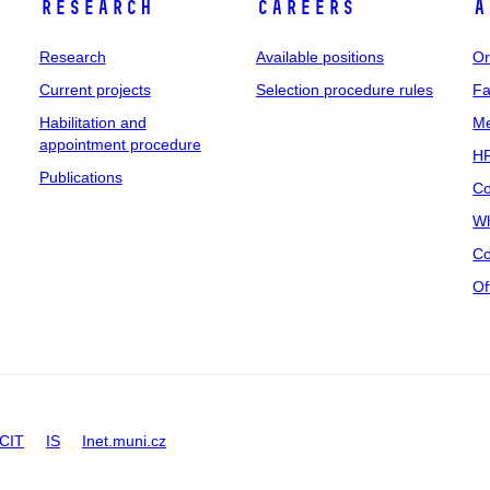
Research
Careers
A
Research
Available positions
Or
Current projects
Selection procedure rules
Fa
Habilitation and
Me
appointment procedure
HR
Publications
Co
Wh
Co
Of
CIT
IS
Inet.muni.cz