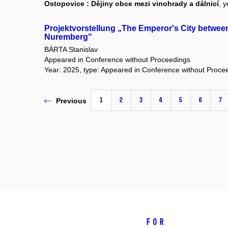
Ostopovice : Dějiny obce mezi vinohrady a dálnicí
, 
Projektvorstellung „The Emperor's City betwee
Nuremberg"
BÁRTA Stanislav
Appeared in Conference without Proceedings
Year: 2025, type: Appeared in Conference without Proce
1
2
3
4
5
6
7
Previous
For