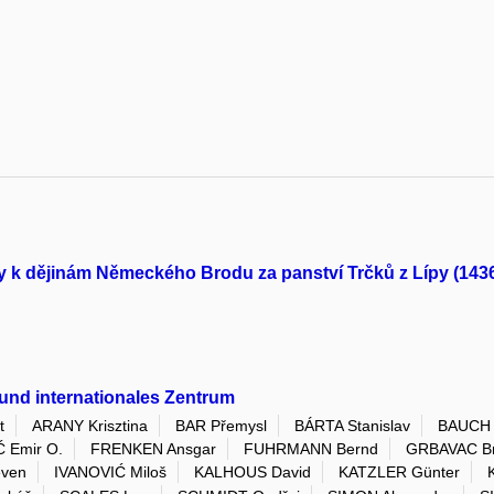
y k dějinám Německého Brodu za panství Trčků z Lípy (143
und internationales Zentrum
t
ARANY Krisztina
BAR Přemysl
BÁRTA Stanislav
BAUCH 
Ć Emir O.
FRENKEN Ansgar
FUHRMANN Bernd
GRBAVAC B
even
IVANOVIĆ Miloš
KALHOUS David
KATZLER Günter