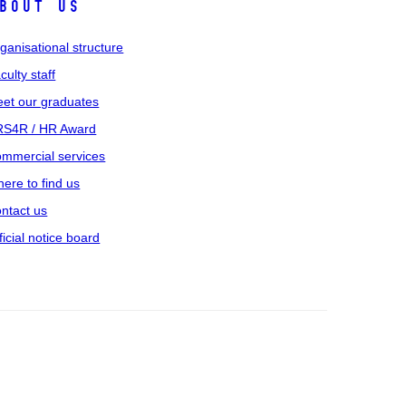
bout us
ganisational structure
culty staff
et our graduates
S4R / HR Award
mmercial services
ere to find us
ntact us
ficial notice board