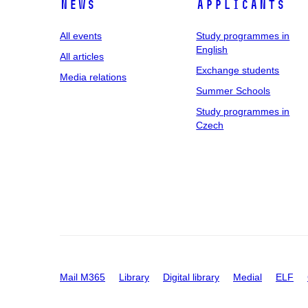
News
applicants
All events
Study programmes in
English
All articles
Exchange students
Media relations
Summer Schools
Study programmes in
Czech
Mail M365
Library
Digital library
Medial
ELF