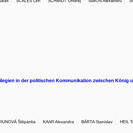
ukáš
SCALES Len
SCHMIDT Ondřej
SIMON Alexandru
S
ivilegien in der politischen Kommunikation zwischen König 
RUNOVÁ Štěpánka
KAAR Alexandra
BÁRTA Stanislav
HEIL T