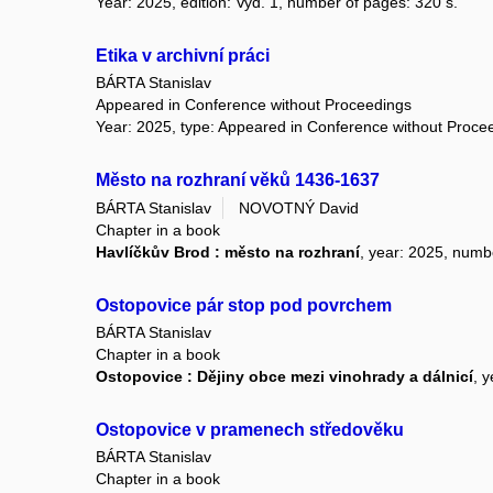
Year: 2025, edition: Vyd. 1, number of pages: 320 s.
Etika v archivní práci
BÁRTA Stanislav
Appeared in Conference without Proceedings
Year: 2025, type: Appeared in Conference without Proce
Město na rozhraní věků 1436-1637
BÁRTA Stanislav
NOVOTNÝ David
Chapter in a book
Havlíčkův Brod : město na rozhraní
, year: 2025, numb
Ostopovice pár stop pod povrchem
BÁRTA Stanislav
Chapter in a book
Ostopovice : Dějiny obce mezi vinohrady a dálnicí
, 
Ostopovice v pramenech středověku
BÁRTA Stanislav
Chapter in a book