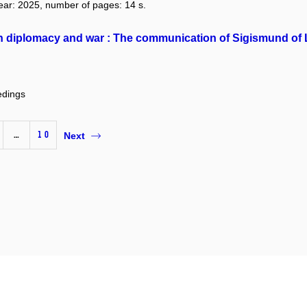
year: 2025, number of pages: 14 s.
n diplomacy and war : The communication of Sigismund of L
edings
…
10
Next