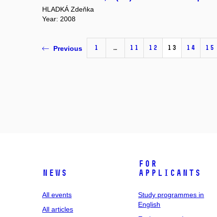
HLADKÁ Zdeňka
Year: 2008
1
…
11
12
13
14
15
Previous
For
News
applicants
All events
Study programmes in
English
All articles