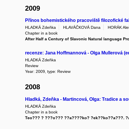
2009
Přínos bohemistického pracoviště filozofické fak
HLADKÁ Zdeňka
HLAVÁČKOVÁ Dana
HORÁK Ale
Chapter in a book
After Half a Century of Slavonic Natural language P
recenze: Jana Hoffmannová - Olga Mullerová (eds.
HLADKÁ Zdeňka
Review
Year: 2009, type: Review
2008
Hladká, Zdeňka - Martincová, Olga: Tradice a so
HLADKÁ Zdeňka
Chapter in a book
Teo??? ? ???o??? ??a????ko? ?ek??ko??a???. ?