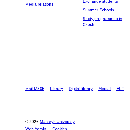
Exchange students
Media relations
Summer Schools
Study programmes in
Czech
Mail M365
Library
Digital library
Medial
ELF
© 2026
Masaryk University
Web Admin
Cookies