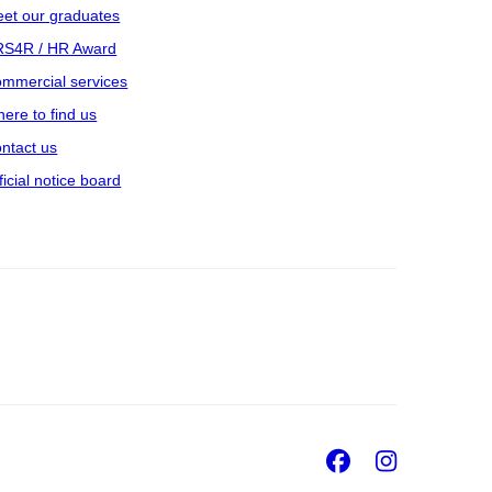
et our graduates
S4R / HR Award
mmercial services
ere to find us
ntact us
ficial notice board
Facebook
Insta