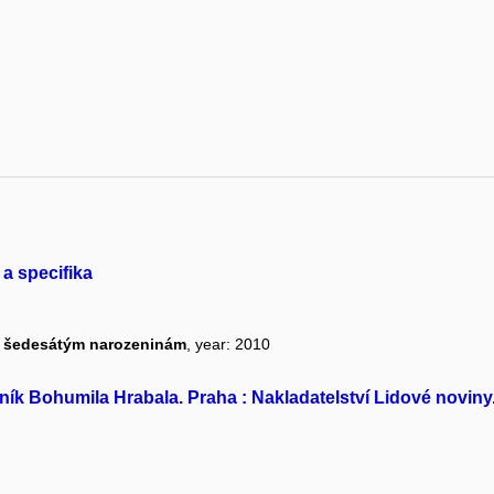
 a specifika
i k šedesátým narozeninám
, year: 2010
ovník Bohumila Hrabala. Praha : Nakladatelství Lidové novin