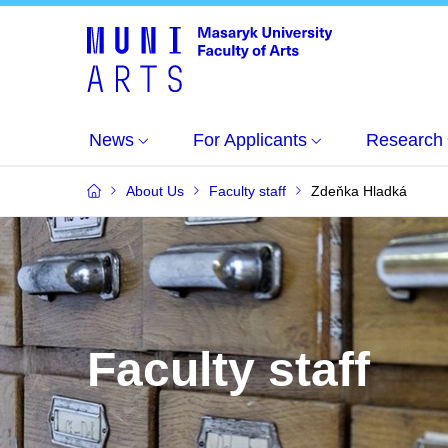
News
For Applicants
Research
About Us
Faculty staff
Zdeňka Hladká
Faculty staff