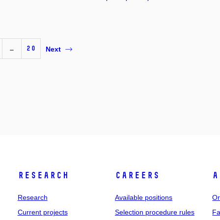
…
20
Next
Research
Careers
A
Research
Available positions
Or
Current projects
Selection procedure rules
Fa