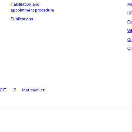
Habilitation and
Me
appointment procedure
HR
Publications
Co
Wh
Co
Of
CIT
IS
Inet.muni.cz