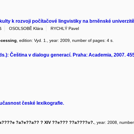
ulty k rozvoji počítačové lingvistiky na brněnské univerzit
š
OSOLSOBĚ Klára
RYCHLÝ Pavel
rocessing
, edition: Vyd. 1., year: 2009, number of pages: 4 s.
): Čeština v dialogu generací. Praha: Academia, 2007. 455 s.
učasnost české lexikografie.
a????e ?a?e??a?? ? XIV ??e??? ??a????o?.
, year: 2008, number