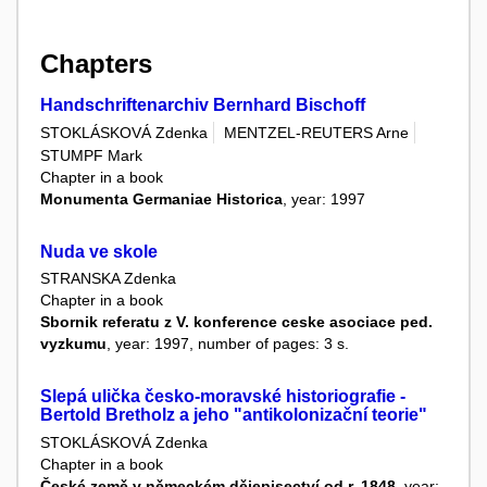
Chapters
Handschriftenarchiv Bernhard Bischoff
STOKLÁSKOVÁ Zdenka
MENTZEL-REUTERS Arne
STUMPF Mark
Chapter in a book
Monumenta Germaniae Historica
, year: 1997
Nuda ve skole
STRANSKA Zdenka
Chapter in a book
Sbornik referatu z V. konference ceske asociace ped.
vyzkumu
, year: 1997, number of pages: 3 s.
Slepá ulička česko-moravské historiografie -
Bertold Bretholz a jeho "antikolonizační teorie"
STOKLÁSKOVÁ Zdenka
Chapter in a book
České země v německém dějepisectví od r. 1848
, year: