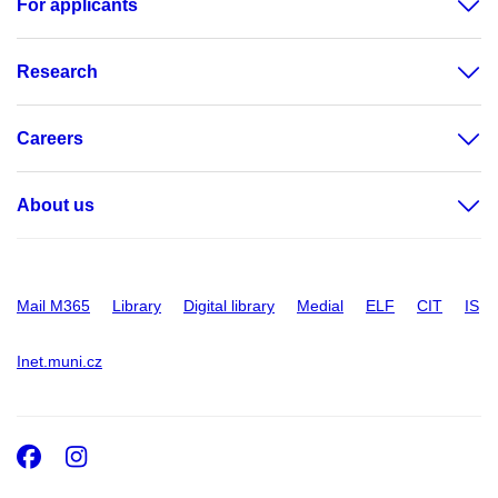
For applicants
Research
Careers
About us
Mail M365
Library
Digital library
Medial
ELF
CIT
IS
Inet.muni.cz
Facebook
Instagram