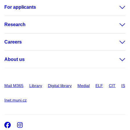
For applicants
Research
Careers
About us
Mail M365
Library
Digital library
Medial
ELF
CIT
IS
Inet.muni.cz
Facebook
Instagram