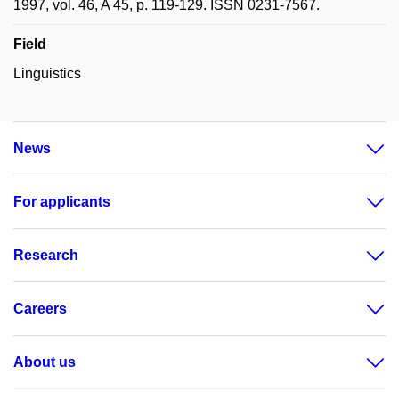
1997, vol. 46, A 45, p. 119-129. ISSN 0231-7567.
Field
Linguistics
News
For applicants
Research
Careers
About us