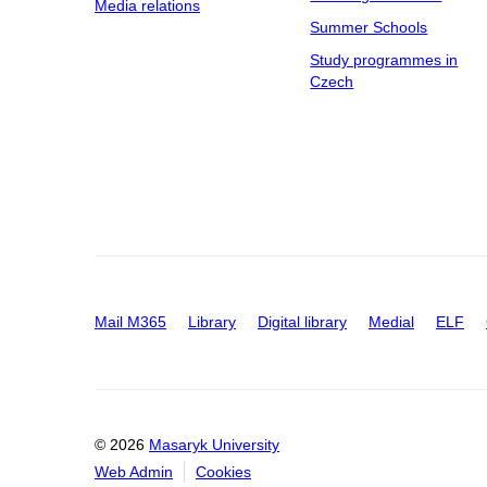
Media relations
Summer Schools
Study programmes in
Czech
Mail M365
Library
Digital library
Medial
ELF
© 2026
Masaryk University
Web Admin
Cookies