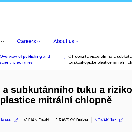
Careers
About us
Overview of publishing and
CT denzita viscerálního a subkután
scientific activities
torakoskopické plastice mitrální c
 a subkutánního tuku a riziko
plastice mitrální chlopně
 Matej
VICIAN David
JIRAVSKÝ Otakar
NOVÁK Jan