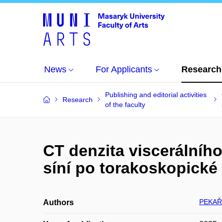
News
For Applicants
Research
Publishing and editorial activities
Research
of the faculty
CT denzita viscerálního
síní po torakoskopické 
PEKAŘ
Authors