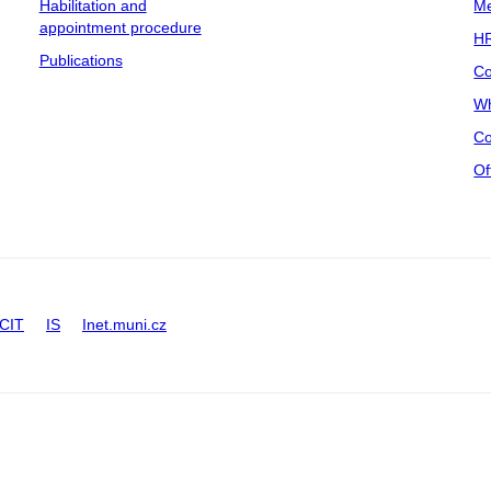
Habilitation and
Me
appointment procedure
HR
Publications
Co
Wh
Co
Of
CIT
IS
Inet.muni.cz