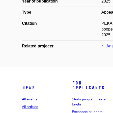
Year of publication
2025
Type
Appea
Citation
PEKAŘ,
pooper
2025.
Related projects:
Ana
For
News
applicants
All events
Study programmes in
English
All articles
Exchange students