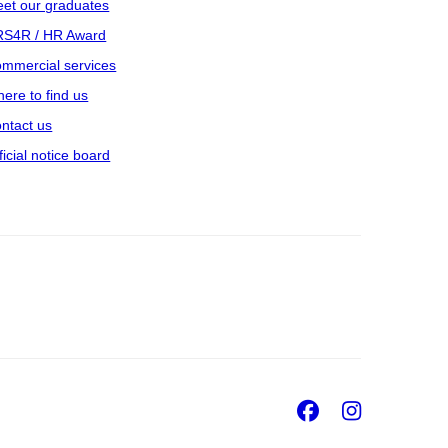
et our graduates
S4R / HR Award
mmercial services
ere to find us
ntact us
ficial notice board
Facebook
Insta