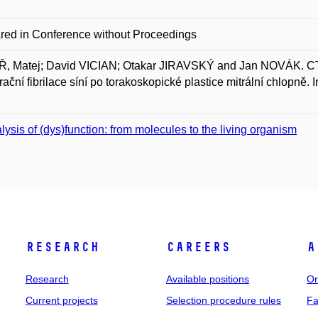
red in Conference without Proceedings
 Matej; David VICIAN; Otakar JIRAVSKÝ and Jan NOVÁK. CT de
ační fibrilace síní po torakoskopické plastice mitrální chlopně. 
lysis of (dys)function: from molecules to the living organism
Research
Careers
A
Research
Available positions
Or
Current projects
Selection procedure rules
Fa