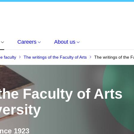
Careers
About us
he faculty
The writings of the Faculty of Arts
The writings of the F
the Faculty of Arts
ersity
ince 1923