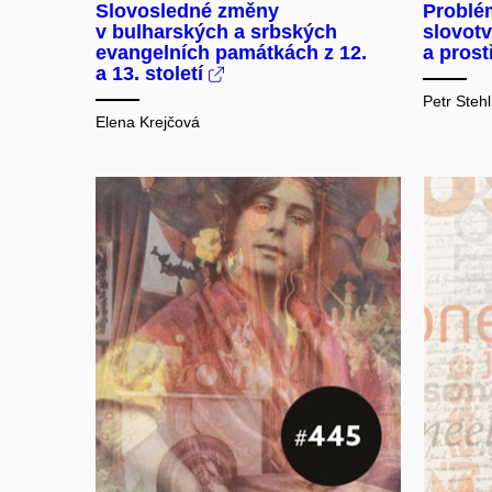
Slovosledné změny
Problé
v bulharských a srbských
slovot
evangelních památkách z 12.
a prost
a 13. století
Petr Stehl
Elena Krejčová