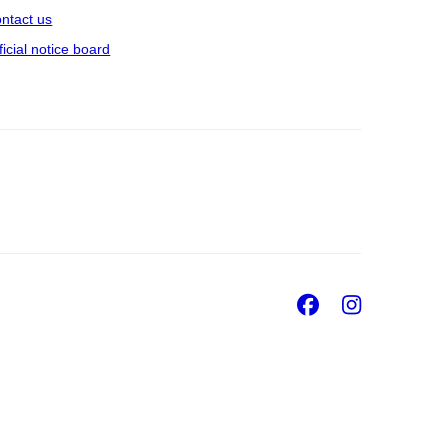
ntact us
ficial notice board
Facebook
Insta