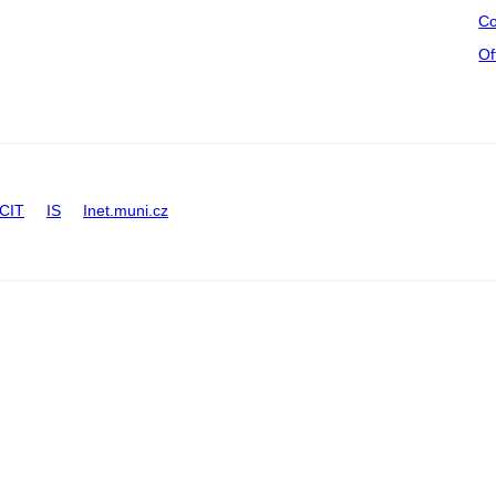
Co
Of
CIT
IS
Inet.muni.cz