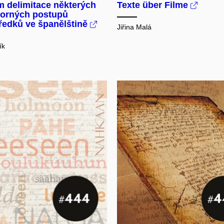
m delimitace některých
Texte über Filme
vorných postupů
ředků ve španělštině
Jiřina Malá
ík