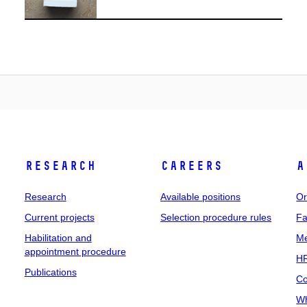
Research
Careers
A
Research
Available positions
Or
Current projects
Selection procedure rules
Fa
Habilitation and
Me
appointment procedure
HR
Publications
Co
Wh