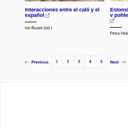
Interacciones entre el caló y el
Estonsk
español
v pohle
Ivo Buzek (ed.)
Petra He
1
2
3
4
5
Previous
Next