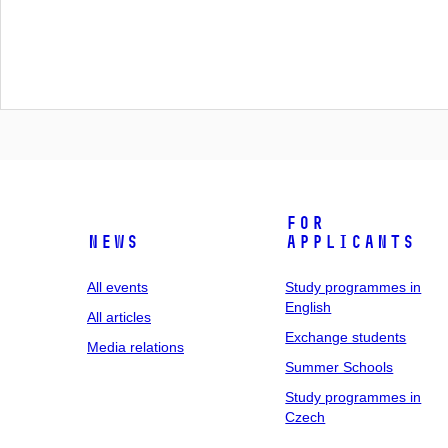
For
News
applicants
All events
Study programmes in
English
All articles
Exchange students
Media relations
Summer Schools
Study programmes in
Czech