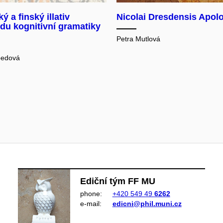
ý a finský illativ
Nicolai Dresdensis Apol
du kognitivní gramatiky
Petra Mutlová
bedová
Ediční tým FF MU
phone:
+420 549 49
6262
e‑mail:
edicni@phil.muni.cz