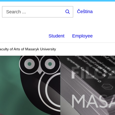
Čeština
Search
...
Student
Employee
aculty of Arts of Masaryk University