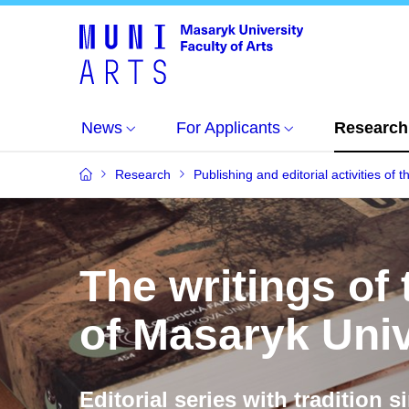
News
For Applicants
Research
Research
Publishing and editorial activities of t
The writings of 
of Masaryk Univ
Editorial series with tradition s