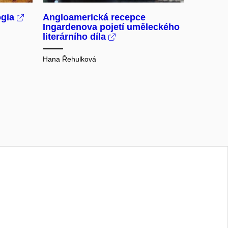
ogia
Angloamerická recepce
Ingardenova pojetí uměleckého
literárního díla
Hana Řehulková