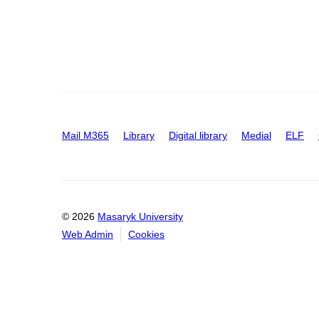
Mail M365
Library
Digital library
Medial
ELF
© 2026
Masaryk University
Web Admin
Cookies