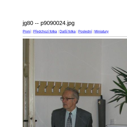
jg80 -- p9090024.jpg
První
|
Předchozí fotka
|
Další fotka
|
Poslední
|
Miniatury