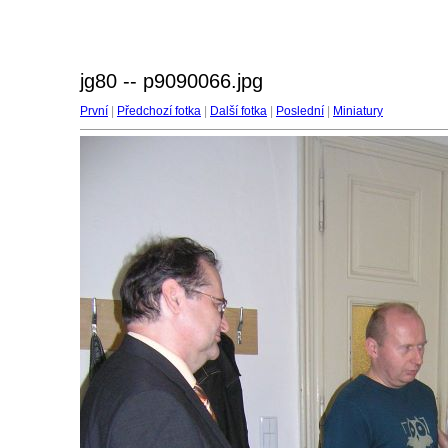
jg80 -- p9090066.jpg
První
|
Předchozí fotka
|
Další fotka
|
Poslední
|
Miniatury