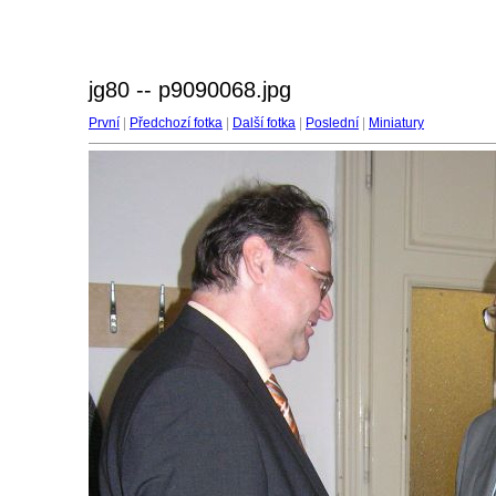
jg80 -- p9090068.jpg
První
|
Předchozí fotka
|
Další fotka
|
Poslední
|
Miniatury