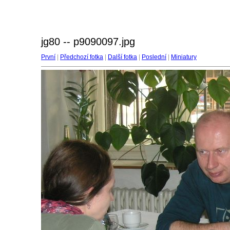
jg80 -- p9090097.jpg
První
|
Předchozí fotka
|
Další fotka
|
Poslední
|
Miniatury