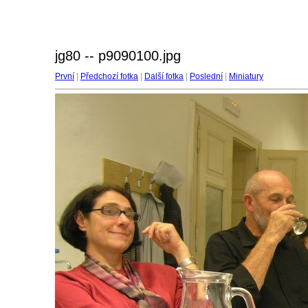
jg80 -- p9090100.jpg
První
|
Předchozí fotka
|
Další fotka
|
Poslední
|
Miniatury