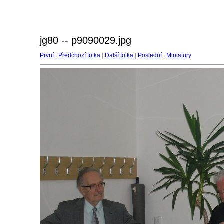
jg80 -- p9090029.jpg
První
|
Předchozí fotka
|
Další fotka
|
Poslední
|
Miniatury