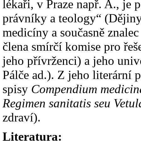
lékaři, v Praze např. A., je 
právníky a teology“ (Dějiny
medicíny a současně znalec 
člena smírčí komise pro ře
jeho přívrženci) a jeho uni
Pálče ad.). Z jeho literární
spisy
Compendium medicin
Regimen sanitatis seu Vetul
zdraví).
Literatura: