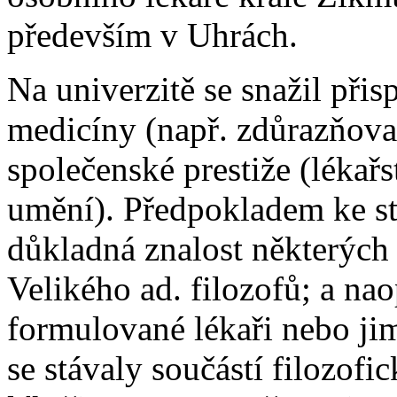
především v Uhrách.
Na univerzitě se snažil při
medicíny (např. zdůrazňoval
společenské prestiže (lékařs
umění). Předpokladem ke st
důkladná znalost některých 
Velikého ad. filozofů; a na
formulované lékaři nebo jim
se stávaly součástí filozofi