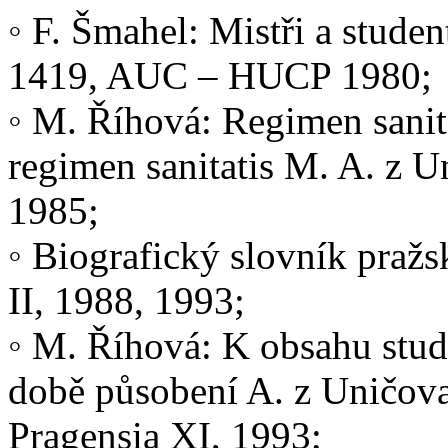
◦ F. Šmahel: Mistři a studen
1419, AUC – HUCP 1980;
◦ M. Říhová: Regimen sanit
regimen sanitatis M. A. z U
1985;
◦ Biografický slovník praž
II, 1988, 1993;
◦ M. Říhová: K obsahu studi
době působení A. z Uničova
Pragensia XI, 1993;