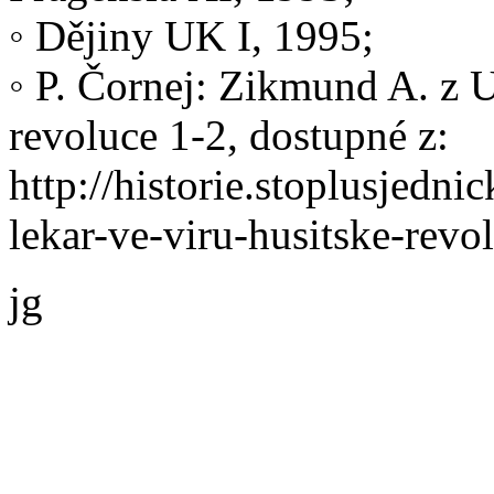
◦ Dějiny UK I, 1995;
◦ P. Čornej: Zikmund A. z U
revoluce 1-2, dostupné z:
http://historie.stoplusjedn
lekar-ve-viru-husitske-revo
jg