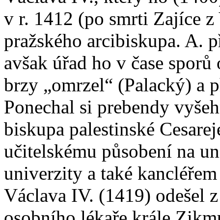
v r. 1412 (po smrti Zajíce 
pražského arcibiskupa. A. p
avšak úřad ho v čase sporů 
brzy „omrzel“ (Palacký) a p
Ponechal si prebendy vyšeh
biskupa palestinské Cesarej
učitelskému působení na uni
univerzity a také kancléřem
Václava IV. (1419) odešel z 
osobního lékaře krále Zikm