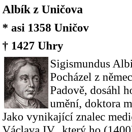
Albík z Uničova
* asi 1358 Uničov
† 1427 Uhry
Sigismundus Albi
Pocházel z němec
Padově, dosáhl h
umění, doktora me
Jako vynikající znalec medi
Václava IV., který ho (1400