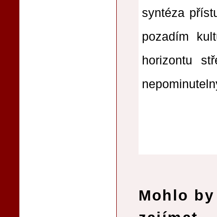
syntéza příst
pozadím kult
horizontu st
nepominuteln
Mohlo by 