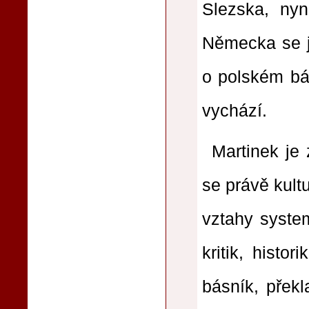
Slezska, nyn
Německa se j
o polském bás
vychází.
Martinek je 
se právě kult
vztahy system
kritik, histor
básník, překl