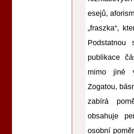
esejů, aforis
„fraszka“, kt
Podstatnou 
publikace čá
mimo jiné 
Zogatou, básn
zabírá pom
obsahuje per
osobní poměry