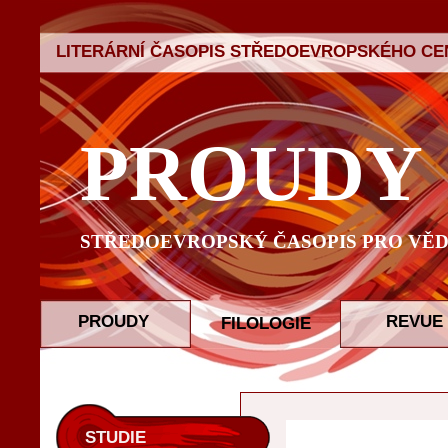
LITERÁRNÍ ČASOPIS STŘEDOEVROPSKÉHO CEN
PROUDY
STŘEDOEVROPSKÝ ČASOPIS PRO VĚD
PROUDY
REVUE
FILOLOGIE
STUDIE