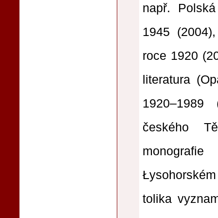
např. Polská
1945 (2004)
roce 1920 (20
literatura (O
1920–1989 (K
českého Tě
monografie
Łysohorském 
tolika vyzna