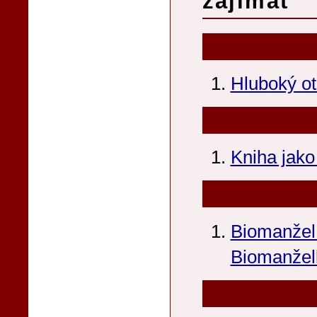
zajímat
Hluboký ot
Kniha jako
Biomanžel
Biomanžel