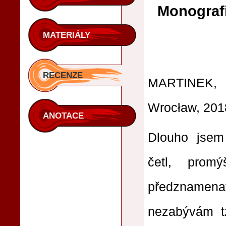
Monografi
MATERIÁLY
RECENZE
MARTINEK
Wrocław, 201
ANOTACE
Dlouho jsem 
četl, prom
předznamenat
nezabývám tz