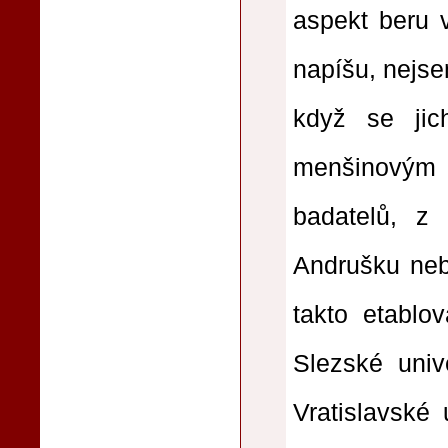
aspekt beru 
napíšu, nejse
když se ji
menšinovým 
badatelů, z
Andrušku neb
takto etablov
Slezské univ
Vratislavské 