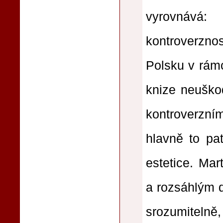
vyrovnává
kontroverznos
Polsku v rámc
knize neuškod
kontroverzní
hlavně to pat
estetice. Mar
a rozsáhlým d
srozumitelně