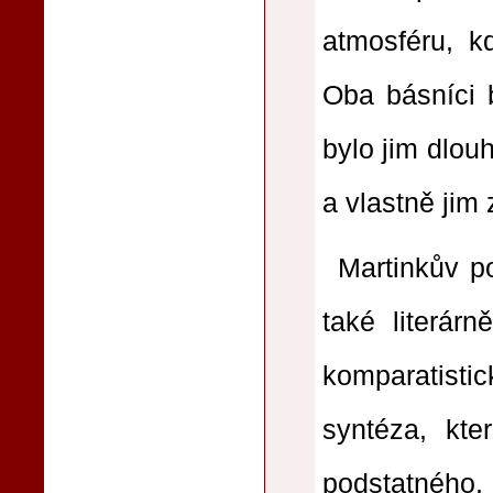
atmosféru, k
Oba básníci b
bylo jim dlou
a vlastně jim 
Martinkův po
také literárně
komparatisti
syntéza, kte
podstatného, 