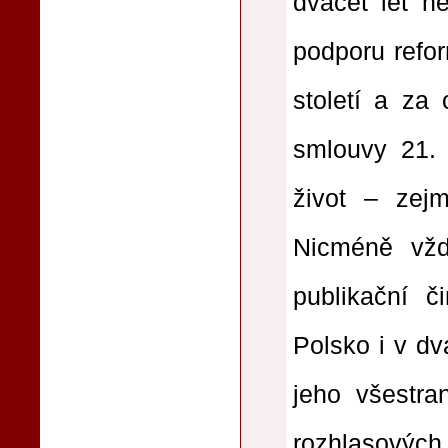
dvacet let n
podporu refor
století a za
smlouvy 21. 
život – zejm
Nicméně vžd
publikační č
Polsko i v d
jeho všestran
rozhlasových h