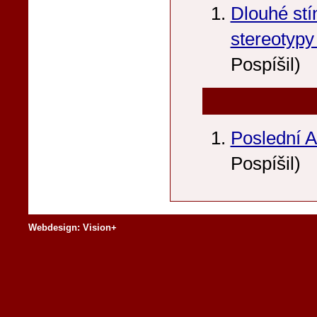
Dlouhé stí
stereotypy 
Pospíšil)
Poslední 
Pospíšil)
Webdesign: Vision+