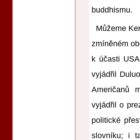
buddhismu.
Můžeme Kero
zmíněném obd
k účasti USA
vyjádřil Dulu
Američanů m
vyjádřil o pr
politické pře
slovníku; i 