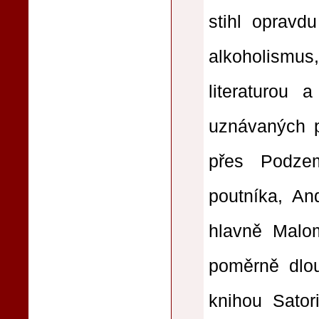
stihl opravd
alkoholismu
literaturou 
uznávaných p
přes Podze
poutníka, And
hlavně Malo
poměrně dlo
knihou Sator