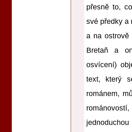
přesně to, c
své předky a 
a na ostrově 
Bretaň a on
osvícení) ob
text, který 
románem, mů
románovostí,
jednoduchou 