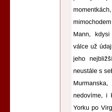
momentkách,
mimochodem s
Mann, kdysi
válce už úda
jeho nejbliž
neustále s se
Murmanska, 
nedovíme, i 
Yorku po Virg