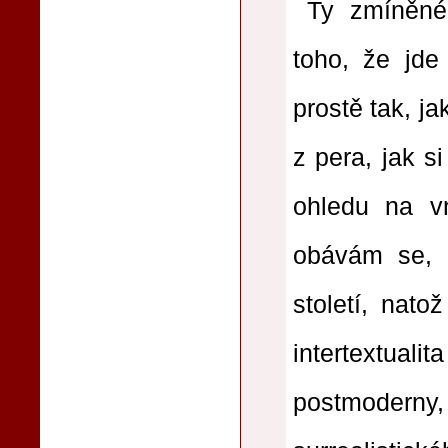
Ty zmíněné
toho, že jde
prostě tak, j
z pera, jak s
ohledu na v
obávám se, ž
století, nat
intertextu
postmoderny