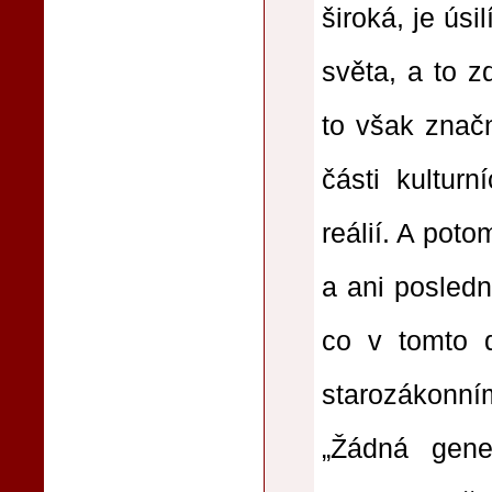
široká, je úsi
světa, a to 
to však znač
části kulturn
reálií. A poto
a ani posledn
co v tomto 
starozákonní
„Žádná gene