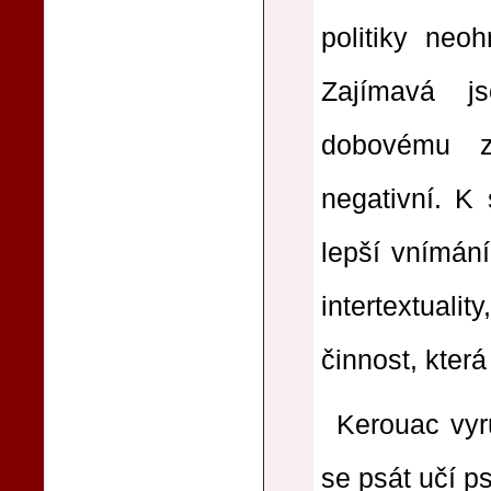
politiky neo
Zajímavá j
dobovému z
negativní. K 
lepší vnímání
intertextualit
činnost, která
Kerouac vyr
se psát učí p