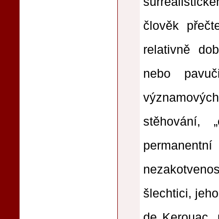
surrealistick
člověk přečte
relativně do
nebo pavuč
významových j
stěhování,
permanent
nezakotvenos
šlechtici, je
de Kerouac, 