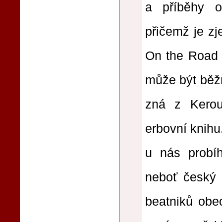
a příběhy o
přičemž je zje
On the Road s
může být běžn
zná z Kerou
erbovní knihu.
u nás probíh
neboť český č
beatniků obe