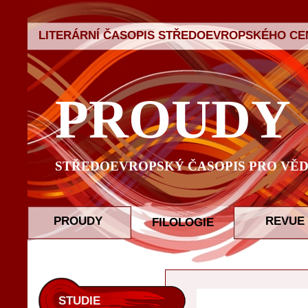
LITERÁRNÍ ČASOPIS STŘEDOEVROPSKÉHO CEN
PROUDY
STŘEDOEVROPSKÝ ČASOPIS PRO VĚD
PROUDY
REVUE
FILOLOGIE
STUDIE