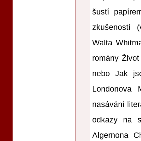
šustí papíre
zkušeností 
Walta Whitm
romány Život 
nebo Jak js
Londonova M
nasávání lite
odkazy na s
Algernona Ch