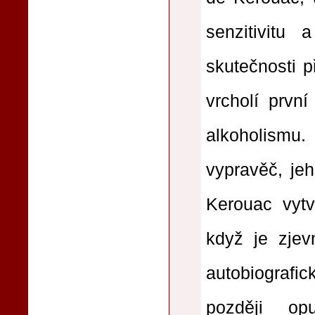
senzitivitu 
skutečnosti p
vrcholí prvn
alkoholism
vypravěč, jeh
Kerouac vytv
když je zjev
autobiografi
později op