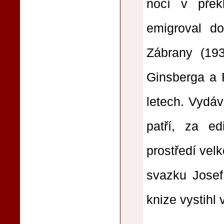
nocí v přek
emigroval do
Zábrany (19
Ginsberga a F
letech. Vydá
patří, za ed
prostředí vel
svazku Josef
knize vystihl