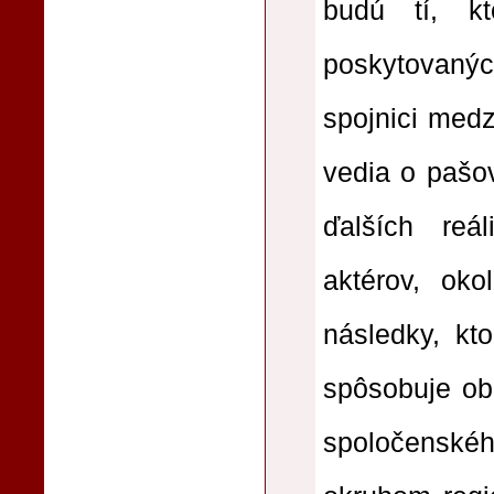
budú tí, kt
poskytovanýc
spojnici med
vedia o pašov
ďalších reá
aktérov, oko
následky, kt
spôsobuje ob
spoločenské