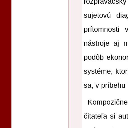
rozprávačsk
sujetovú diag
prítomnosti 
nástroje aj 
podôb ekonom
systéme, kto
sa, v príbehu 
Kompozične 
čitateľa si au