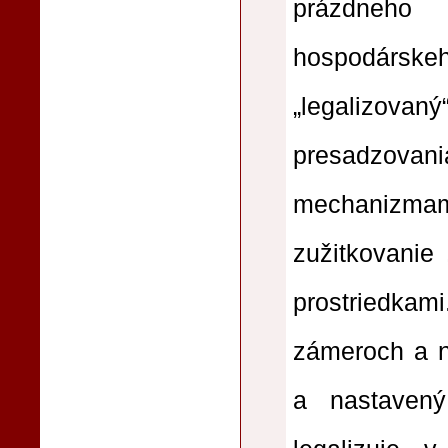
prázdneho
hospodársk
„legalizovaný
presadzova
mechanizmami
zužitkovanie
prostriedka
zámeroch a n
a nastaven