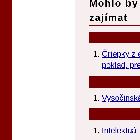
Mohlo by 
zajímat
Čriepky z e
poklad, pr
Vysočinská
Intelektuá