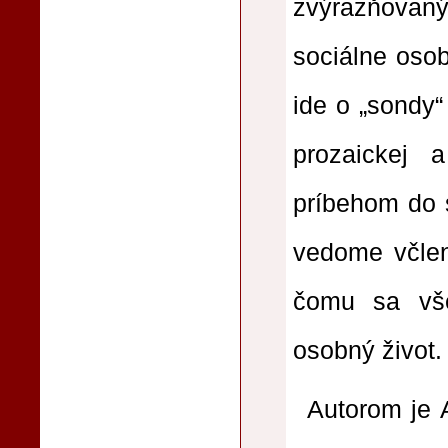
zvýrazňova
sociálne osob
ide o „sondy
prozaickej 
príbehom do s
vedome včleni
čomu sa vš
osobný život.
Autorom je A