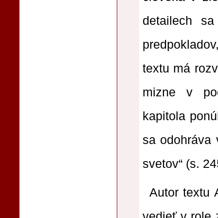
detailech sa
predpokladov
textu má rozv
mizne v pod
kapitola ponú
sa odohráva 
svetov“ (s. 24
Autor textu 
vedieť v role