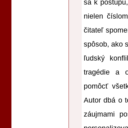
sa k postupu,
nielen číslom
čitateľ spome
spôsob, ako s
ľudský konfl
tragédie a 
pomôcť všet
Autor dbá o t
záujmami pos