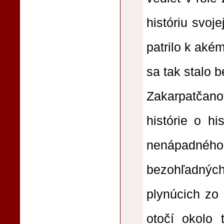
históriu svoj
patrilo k aké
sa tak stalo 
Zakarpatčanov
histórie o hi
nenápadného 
bezohľadnýc
plynúcich zo 
otočí okolo