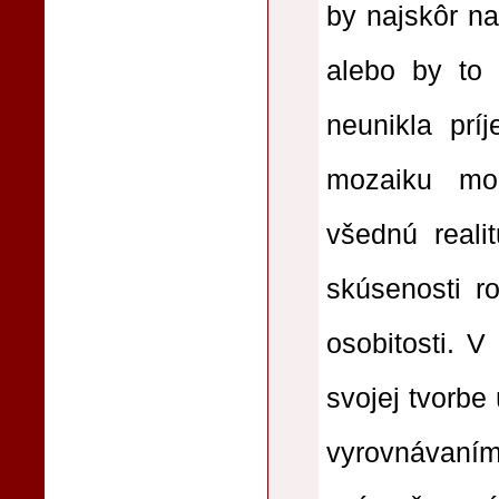
by najskôr na
alebo by to m
neunikla príj
mozaiku mo
všednú reali
skúsenosti r
osobitosti. V
svojej tvorbe 
vyrovnávaní