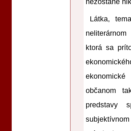
nezostane nikt
Látka, tem
neliterárnom
ktorá sa prí
ekonomického
ekonomické
občanom tak
predstavy 
subjektívnom 