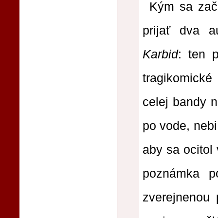
Kým sa začí
prijať dva 
Karbid
: ten 
tragikomické
celej bandy n
po vode, nebi 
aby sa ocitol
poznámka po
zverejnenou p