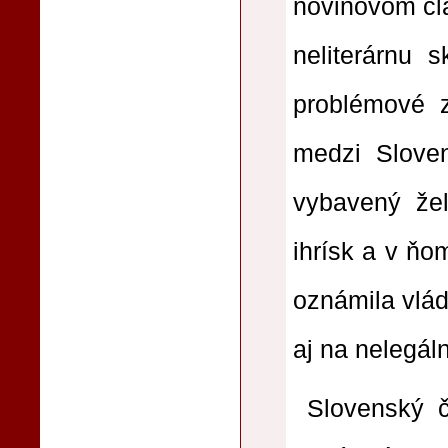
novinovom čl
neliterárnu 
problémové 
medzi Sloven
vybavený žel
ihrísk a v ňo
oznámila vláda
aj na nelegáln
Slovenský č