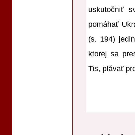
uskutočniť s
pomáhať Ukra
(s. 194) jedi
ktorej sa pre
Tis, plávať p