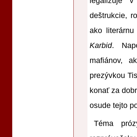
legalizuje 
deštrukcie, r
ako literárn
Karbid
. Nap
mafiánov, ak
prezývkou Tis
konať za dobr
osude tejto p
Téma pr