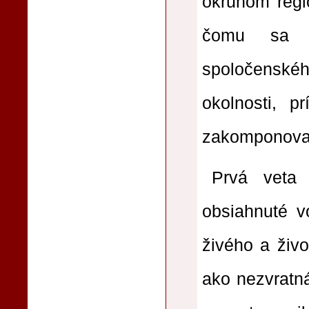
okruhom regi
čomu sa v
spoločenskéh
okolnosti, p
zakomponoval
Prvá veta
obsiahnuté v
živého a živo
ako nezvratná