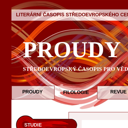
LITERÁRNÍ ČASOPIS STŘEDOEVROPSKÉHO CEN
PROUDY
STŘEDOEVROPSKÝ ČASOPIS PRO VĚD
PROUDY
REVUE
FILOLOGIE
STUDIE