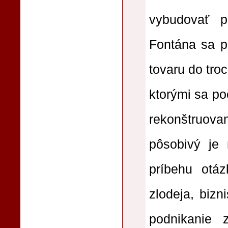
vybudovať p
Fontána sa p
tovaru do tro
ktorými sa po
rekonštruov
pôsobivý je 
príbehu otáz
zlodeja, bizn
podnikanie 