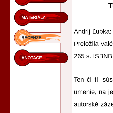
T
MATERIÁLY
Andrij Ľubka:
RECENZE
Preložila Valé
265 s. ISBNB
ANOTACE
Ten či tí, sú
umenie, na je
autorské záze