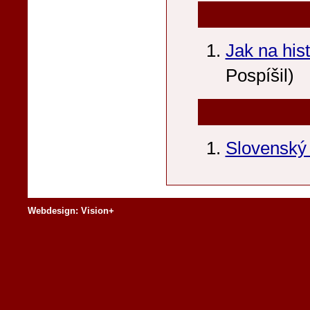
Jak na his
Pospíšil)
Slovenský 
Webdesign: Vision+