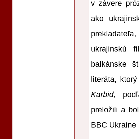
v závere pr
ako ukrajins
prekladateľa
ukrajinskú f
balkánske št
literáta, kto
Karbid
, podľ
preložili a b
BBC Ukraine 