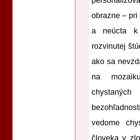
personalizo
obrazne – pri 
a neúcta k
rozvinutej št
ako sa nevzda
na mozaiku
chystaných
bezohľadnos
vedome chys
človeka v zl