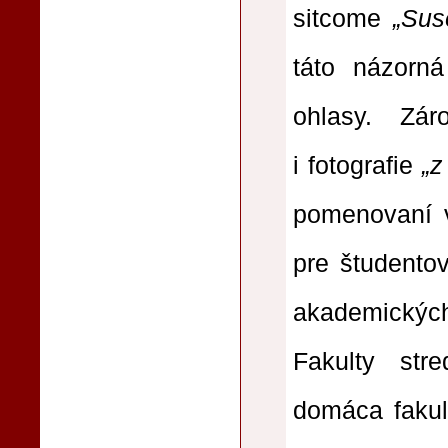
sitcome
„Suse
táto názorná
ohlasy. Zá
i fotografie
„z
pomenovaní v
pre študentov
akademickýc
Fakulty str
domáca fakult