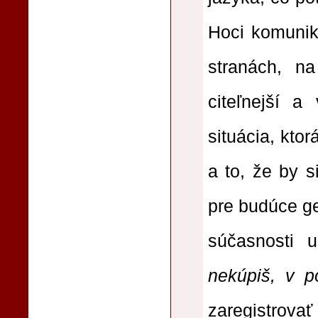
Hoci komunik
stranách, n
citeľnejší a
situácia, kto
a to, že by s
pre budúce ge
súčasnosti u
nekúpiš, v p
zaregistrov