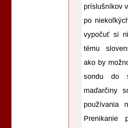
príslušníkov
po niekoľkýc
vypočuť si ni
tému slovens
ako by možno 
sondu do s
maďarčiny s
používania
Prenikanie 