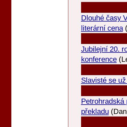
Dlouhé časy V
literární cena
(
Jubilejní 20. 
konference
(L
Slavisté se už
Petrohradská 
překladu
(Dan