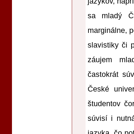
jazykov, naprí
sa mladý Č
marginálne, p
slavistiky č
záujem mlad
častokrát sú
České univer
študentov čo
súvisí i nut
jazyka, čo pot