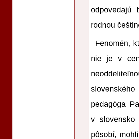
odpovedajú 
rodnou češtin
Fenomén, kt
nie je v cen
neoddeliteľn
slovenskéh
pedagóga Pa
v slovensko 
pôsobí, mohli