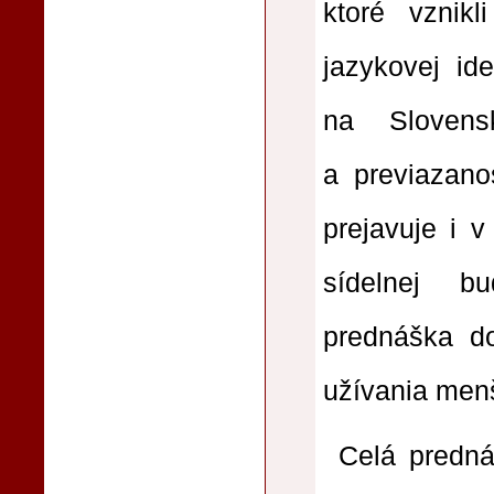
ktoré vznik
jazykovej id
na Slovens
a previazan
prejavuje i 
sídelnej b
prednáška do
užívania men
Celá predná