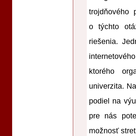
trojdňového 
o týchto ot
riešenia. Je
internetové
ktorého org
univerzita. N
podiel na výu
pre nás pot
možnosť stret