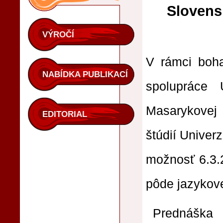
Slovens
VÝROČÍ
V rámci boha
NABÍDKA PUBLIKACÍ
spolupráce Ú
Masarykovej 
EDITORIAL
štúdií Univerz
možnosť 6.3.2
pôde jazykov
Prednáška