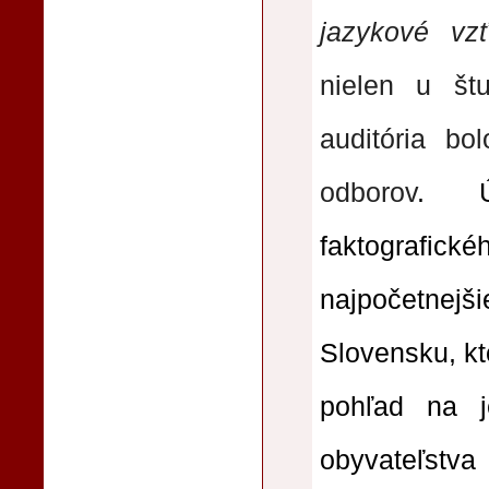
jazykové vz
nielen u štu
auditória bo
odborov
. Ú
faktografi
najpočetnejš
Slovensku, kt
pohľad na j
obyvateľstva