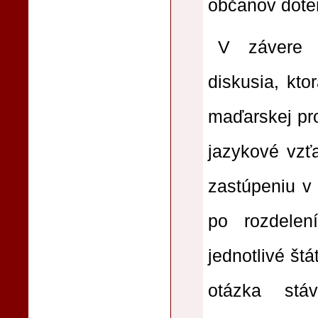
občanov doter
V závere 
diskusia, kt
maďarskej pr
jazykové vzť
zastúpeniu v 
po rozdele
jednotlivé št
otázka stá