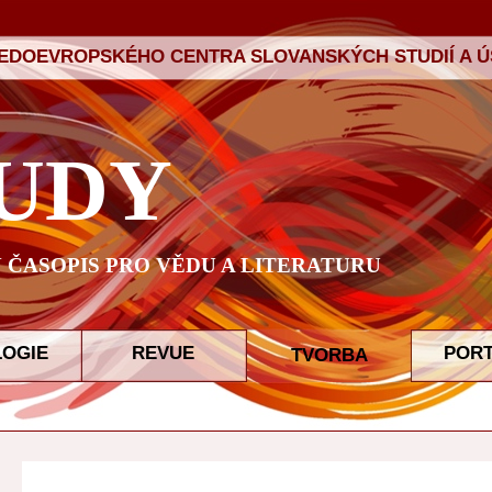
ŘEDOEVROPSKÉHO CENTRA SLOVANSKÝCH STUDIÍ A ÚS
UDY
ČASOPIS PRO VĚDU A LITERATURU
LOGIE
REVUE
POR
TVORBA