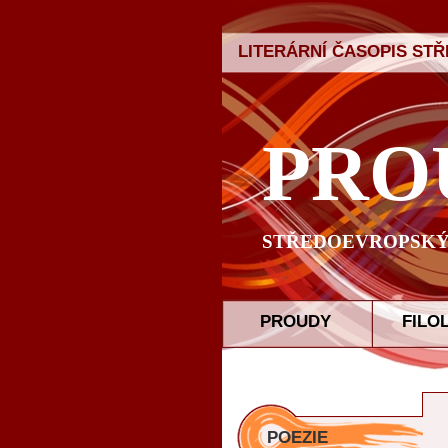
LITERÁRNÍ ČASOPIS ST
PRO
STŘEDOEVROPSKÝ 
PROUDY
FILO
POEZIE