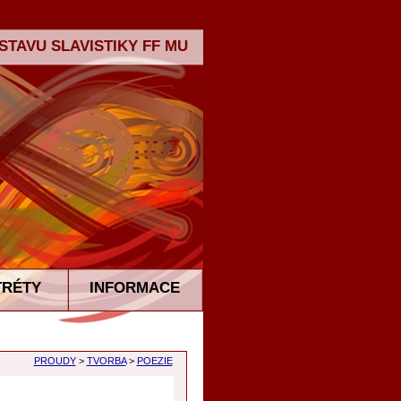
TAVU SLAVISTIKY FF MU
TRÉTY
INFORMACE
PROUDY
>
TVORBA
>
POEZIE