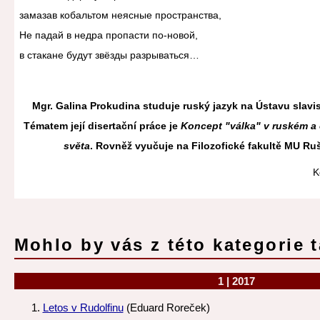
замазав кобальтом неясные пространства,
Не падай в недра пропасти по-новой,
в стакане будут звёзды разрываться…
Mgr. Galina Prokudina studuje ruský jazyk na Ústavu slavis
Tématem její disertační práce je
Koncept "válka" v ruském a
světa
. Rovněž vyučuje na Filozofické fakultě MU Rušti
K
Mohlo by vás z této kategorie t
1 | 2017
Letos v Rudolfinu
(Eduard Roreček)