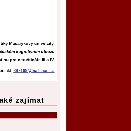
tiky Masarykovy univerzity.
 českém kognitivním obrazu
nu pro neruštináře III a IV.
ontakt:
387169@mail.muni.cz
aké zajímat