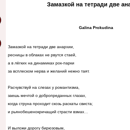
Замазкой на тетради две ан
Galina Prokudina
Замазкой на тетради две анархии,
ресницы в облаках не рвутся стаей,
а в лёгких на динамиках рок-парки
за всплеском нерва и желаний нежно таят.
Расчувствуй на слезах у романтизма,
заешь мечтой о добропреданных глазах,
когда струна проходит скозь раскаты свиста;
и рьянобешенокричащий страсти взмах…
И выложи дорогу бирюзовым,