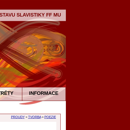
TAVU SLAVISTIKY FF MU
TRÉTY
INFORMACE
PROUDY
>
TVORBA
>
POEZIE