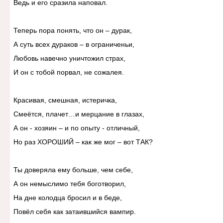
Ведь и его сразила наповал.
Теперь пора понять, что он – дурак,
А суть всех дураков – в ограниченьи,
Любовь навечно уничтожил страх,
И он с тобой порвал, не сожалея.
Красивая, смешная, истеричка,
Смеётся, плачет…и мерцание в глазах,
А он - хозяин – и по опыту - отличный,
Но раз ХОРОШИЙ – как же мог – вот ТАК?
Ты доверяла ему больше, чем себе,
А он немыслимо тебя боготворил,
На дне колодца бросил и в беде,
Повёл себя как затаившийся вампир.