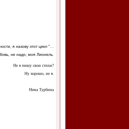
ости, я назову этот цикл "…
бовь, не надо, моя Лионель.
Не я пишу свои стихи?
Ну хорошо, не я.
Ника Турбина