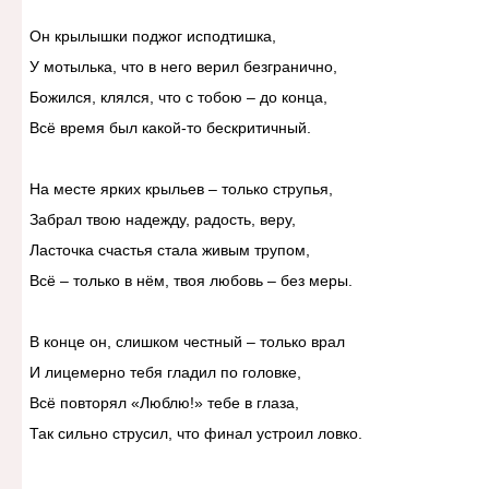
Он крылышки поджог исподтишка,
У мотылька, что в него верил безгранично,
Божился, клялся, что с тобою – до конца,
Всё время был какой-то бескритичный.
На месте ярких крыльев – только струпья,
Забрал твою надежду, радость, веру,
Ласточка счастья стала живым трупом,
Всё – только в нём, твоя любовь – без меры.
В конце он, слишком честный – только врал
И лицемерно тебя гладил по головке,
Всё повторял «Люблю!» тебе в глаза,
Так сильно струсил, что финал устроил ловко.