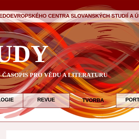
ŘEDOEVROPSKÉHO CENTRA SLOVANSKÝCH STUDIÍ A ÚS
UDY
ČASOPIS PRO VĚDU A LITERATURU
LOGIE
REVUE
POR
TVORBA