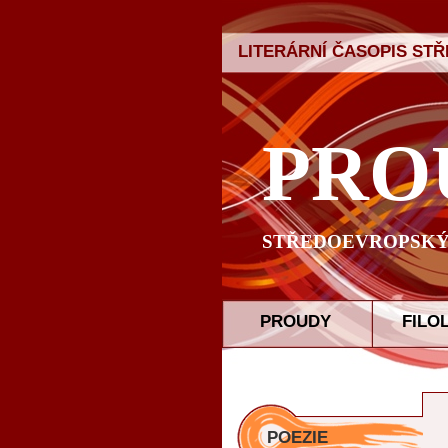
LITERÁRNÍ ČASOPIS ST
PRO
STŘEDOEVROPSKÝ 
PROUDY
FILO
POEZIE