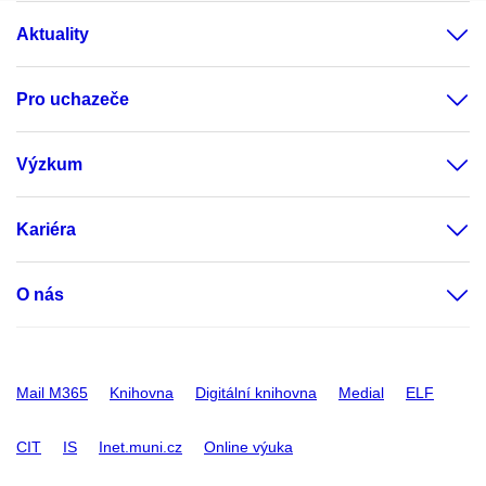
Aktuality
Pro uchazeče
Výzkum
Kariéra
O nás
Mail M365
Knihovna
Digitální knihovna
Medial
ELF
CIT
IS
Inet.muni.cz
Online výuka