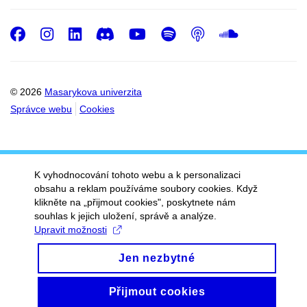
Facebook
Instagram
LinkedIn
Discord
Youtube
Spotify
Podcast
SoundC
© 2026
Masarykova univerzita
Správce webu
Cookies
K vyhodnocování tohoto webu a k personalizaci
obsahu a reklam používáme soubory cookies. Když
klikněte na „přijmout cookies", poskytnete nám
souhlas k jejich uložení, správě a analýze.
Upravit možnosti
Jen nezbytné
Přijmout cookies