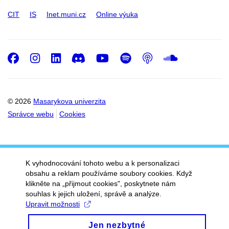
CIT
IS
Inet.muni.cz
Online výuka
Facebook
Instagram
LinkedIn
Discord
Youtube
Spotify
Podcast
SoundC
© 2026
Masarykova univerzita
Správce webu
Cookies
K vyhodnocování tohoto webu a k personalizaci
obsahu a reklam používáme soubory cookies. Když
klikněte na „přijmout cookies", poskytnete nám
souhlas k jejich uložení, správě a analýze.
Upravit možnosti
Jen nezbytné