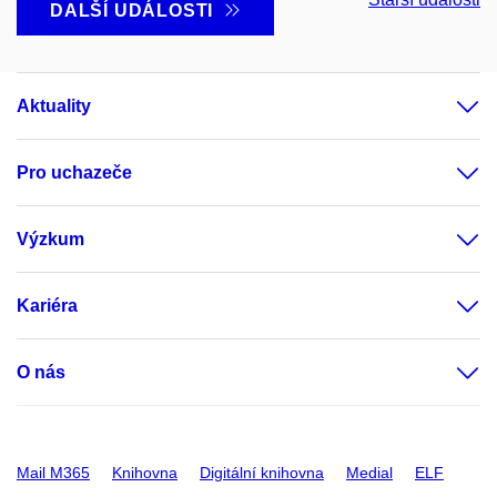
DALŠÍ UDÁLOSTI
Aktuality
Pro uchazeče
Výzkum
Kariéra
O nás
Mail M365
Knihovna
Digitální knihovna
Medial
ELF