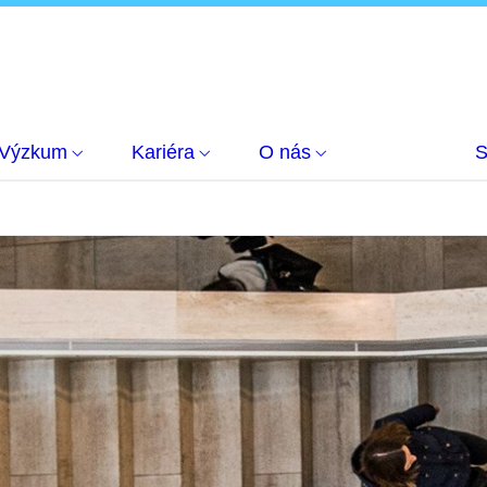
Výzkum
Kariéra
O nás
S