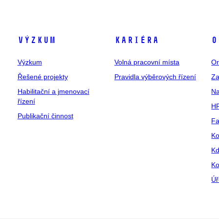
Výzkum
Kariéra
O
Výzkum
Volná pracovní místa
Or
Řešené projekty
Pravidla výběrových řízení
Za
Habilitační a jmenovací
Na
řízení
HR
Publikační činnost
Fa
Ko
Kd
Ko
Úř