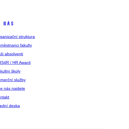
 nás
ganizační struktura
městnanci fakulty
ši absolventi
S4R / HR Award
kultní školy
merční služby
e nás najdete
ntakt
ední deska