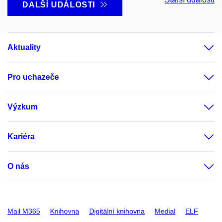
DALŠÍ UDÁLOSTI
Aktuality
Pro uchazeče
Výzkum
Kariéra
O nás
Mail M365
Knihovna
Digitální knihovna
Medial
ELF