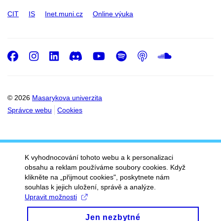
CIT
IS
Inet.muni.cz
Online výuka
Facebook
Instagram
LinkedIn
Discord
Youtube
Spotify
Podcast
SoundC
© 2026
Masarykova univerzita
Správce webu
Cookies
K vyhodnocování tohoto webu a k personalizaci
obsahu a reklam používáme soubory cookies. Když
klikněte na „přijmout cookies", poskytnete nám
souhlas k jejich uložení, správě a analýze.
Upravit možnosti
Jen nezbytné