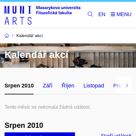
EN
Kalendář akcí
Kalendář akcí
Srpen 2010
Září
Říjen
Listopad
Prosinec
Tento měsíc se nekonala žádná událost.
Srpen 2010
Starší události