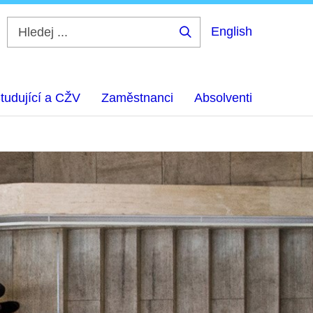
English
Hledej
...
tudující a CŽV
Zaměstnanci
Absolventi