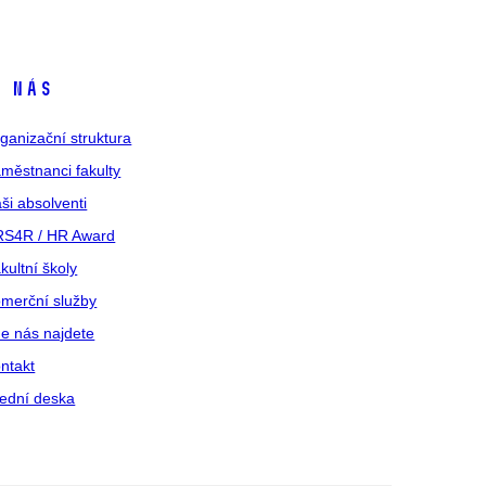
 nás
ganizační struktura
městnanci fakulty
ši absolventi
S4R / HR Award
kultní školy
merční služby
e nás najdete
ntakt
ední deska