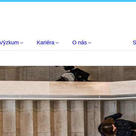
Výzkum
Kariéra
O nás
S