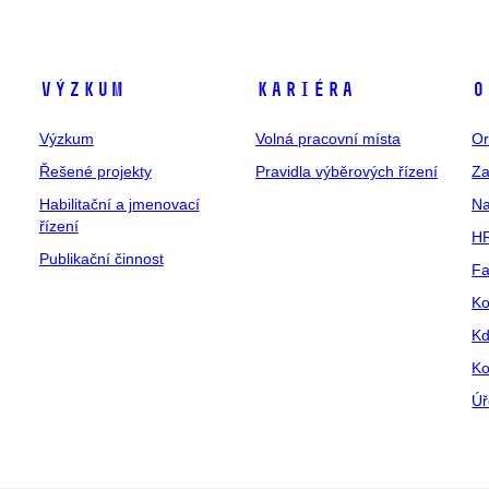
Výzkum
Kariéra
O
Výzkum
Volná pracovní místa
Or
Řešené projekty
Pravidla výběrových řízení
Za
Habilitační a jmenovací
Na
řízení
HR
Publikační činnost
Fa
Ko
Kd
Ko
Úř