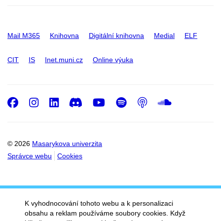
Mail M365
Knihovna
Digitální knihovna
Medial
ELF
CIT
IS
Inet.muni.cz
Online výuka
Facebook
Instagram
LinkedIn
Discord
Youtube
Spotify
Podcast
SoundC
© 2026
Masarykova univerzita
Správce webu
Cookies
K vyhodnocování tohoto webu a k personalizaci
obsahu a reklam používáme soubory cookies. Když