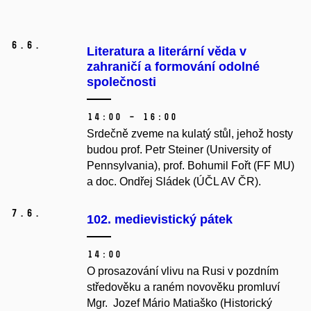
6.
6.
Literatura a literární věda v
zahraničí a formování odolné
společnosti
14:00 – 16:00
Srdečně zveme na kulatý stůl, jehož hosty
budou prof. Petr Steiner (University of
Pennsylvania), prof. Bohumil Fořt (FF MU)
a doc. Ondřej Sládek (ÚČL AV ČR).
7.
6.
102. medievistický pátek
14:00
O prosazování vlivu na Rusi v pozdním
středověku a raném novověku promluví
Mgr. Jozef Mário Matiaško (Historický