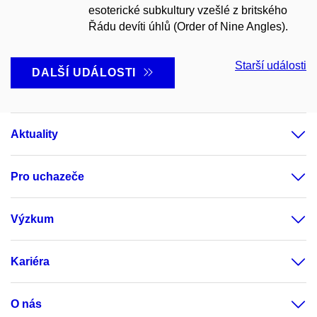
esoterické subkultury vzešlé z britského
Řádu devíti úhlů (Order of Nine Angles).
Starší události
DALŠÍ UDÁLOSTI
Aktuality
Pro uchazeče
Výzkum
Kariéra
O nás