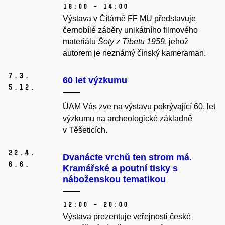
18:00 – 14:00
Výstava v Čítárně FF MU představuje
černobílé záběry unikátního filmového
materiálu
Šoty z Tibetu 1959
, jehož
autorem je neznámý čínský kameraman.
7.
3.
60 let výzkumu
5.
12.
ÚAM Vás zve na výstavu pokrývající 60. let
výzkumu na archeologické základně
v Těšeticích.
22.
4.
Dvanácte vrchů ten strom má.
6.
6.
Kramářské a poutní tisky s
náboženskou tematikou
12:00 – 20:00
Výstava prezentuje veřejnosti české