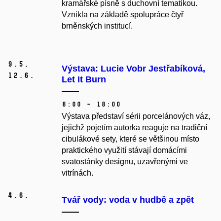
kramářské písně s duchovní tematikou.
Vznikla na základě spolupráce čtyř
brněnských institucí.
9.
5.
Výstava: Lucie Vobr Jestřabíková,
12.
6.
Let It Burn
8:00 – 18:00
Výstava představí sérii porcelánových váz,
jejichž pojetím autorka reaguje na tradiční
cibulákové sety, které se většinou místo
praktického využití stávají domácími
svatostánky designu, uzavřenými ve
vitrínách.
4.
6.
Tvář vody: voda v hudbě a zpět