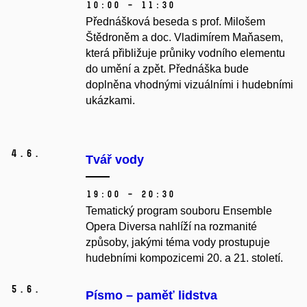
10:00 – 11:30
Přednášková beseda s prof. Milošem
Štědroněm a doc. Vladimírem Maňasem,
která přibližuje průniky vodního elementu
do umění a zpět. Přednáška bude
doplněna vhodnými vizuálními i hudebními
ukázkami.
4.
6.
Tvář vody
19:00 – 20:30
Tematický program souboru Ensemble
Opera Diversa nahlíží na rozmanité
způsoby, jakými téma vody prostupuje
hudebními kompozicemi 20. a 21. století.
5.
6.
Písmo – paměť lidstva