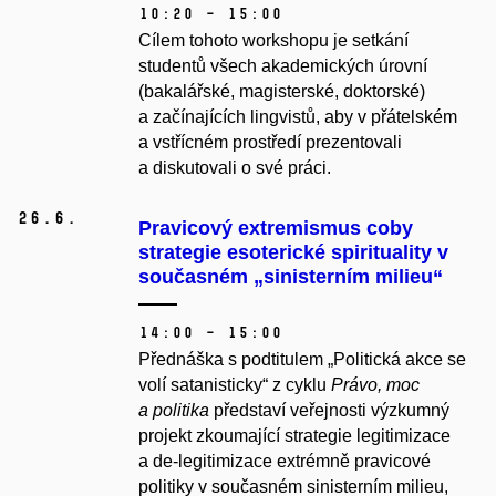
10:20 – 15:00
Cílem tohoto workshopu je setkání
studentů všech akademických úrovní
(bakalářské, magisterské, doktorské)
a začínajících lingvistů, aby v přátelském
a vstřícném prostředí prezentovali
a diskutovali o své práci.
26.
6.
Pravicový extremismus coby
strategie esoterické spirituality v
současném „sinisterním milieu“
14:00 – 15:00
Přednáška s podtitulem „Politická akce se
volí satanisticky“ z cyklu
Právo, moc
a politika
představí veřejnosti výzkumný
projekt zkoumající strategie legitimizace
a de-legitimizace extrémně pravicové
politiky v současném sinisterním milieu,