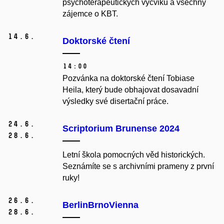
psychoterapeutických výcviků a všechny
zájemce o KBT.
14.
6.
Doktorské čtení
14:00
Pozvánka na doktorské čtení Tobiase
Heila, který bude obhajovat dosavadní
výsledky své disertační práce.
24.
6.
Scriptorium Brunense 2024
28.
6.
Letní škola pomocných věd historických.
Seznámíte se s archivními prameny z první
ruky!
26.
6.
BerlinBrnoVienna
28.
6.